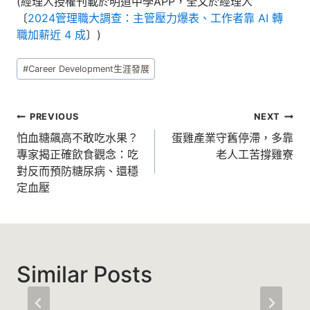
(經理人授權刊載於明道中學APP，全文於經理人
〔
2024管理職大調查：主管壓力爆表、工作者靠 AI 轉
職加薪近 4 成
〕)
Post
#
Career Development生涯發展
Tags:
文
PREVIOUS
NEXT
章
怕血糖飆高不敢吃水果？
蛋雞產業守舊停滯，多靠
專家揭正確飲食觀念：吃
老人工苦撐雞寮
導
對反而預防糖尿病、還穩
覽
定血壓
Similar Posts