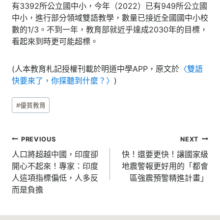
有3392所公立國中小，今年（2022）已有949所公立國
中小，進行部分領域雙語教學，數量已接近全國國中小校
數的1/3。不到一年，教育部就近乎達成2030年的目標，
看起來到時更可能超標。
(人本教育札記授權刊載於明道中學APP，原文於
〈雙語
快要來了，你探聽到什麼？〉
)
Post
#
優質教育
Tags:
文
PREVIOUS
NEXT
章
人口將超越中國，印度卻
快！還要更快！讓國家級
開心不起來！專家：印度
地震警報更好用的「都會
導
人這項指標偏低，人多反
區強震預警精進計畫」
覽
而是負擔