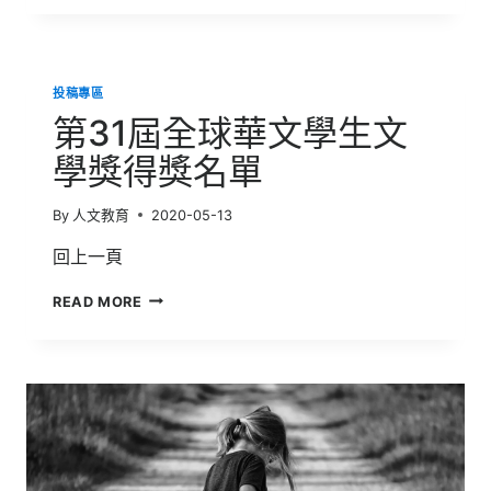
屆
全
球
華
投稿專區
文
學
第31屆全球華文學生文
生
文
學獎得獎名單
學
獎
By
人文教育
2020-05-13
得
獎
回上一頁
名
單
第
READ MORE
31
屆
全
球
華
文
學
生
文