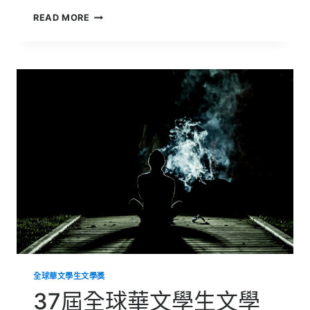
37
READ MORE
屆
全
球
華
文
學
生
文
學
獎
得
獎
作
品
【可
食
性
孤
獨】
全球華文學生文學獎
37屆全球華文學生文學