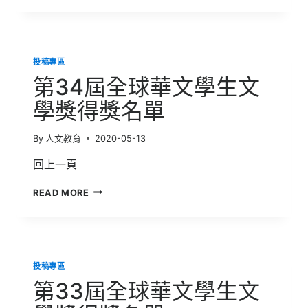
屆
全
球
華
投稿專區
文
學
第34屆全球華文學生文
生
文
學獎得獎名單
學
獎
By
人文教育
2020-05-13
得
獎
回上一頁
名
單
第
READ MORE
34
屆
全
球
華
投稿專區
文
學
第33屆全球華文學生文
生
文