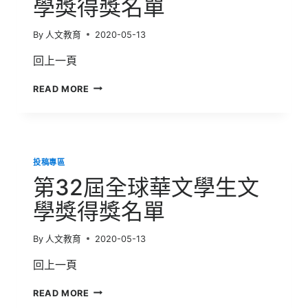
學獎得獎名單
學
獎
By
人文教育
2020-05-13
得
獎
回上一頁
名
單
第
READ MORE
33
屆
全
球
華
投稿專區
文
學
第32屆全球華文學生文
生
文
學獎得獎名單
學
獎
By
人文教育
2020-05-13
得
獎
回上一頁
名
單
第
READ MORE
32