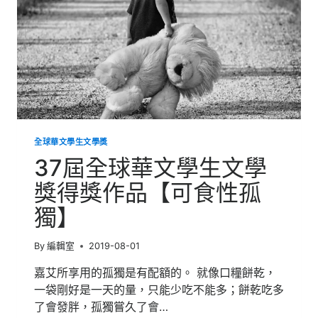
學
獎
得
獎
名
單
全球華文學生文學獎
37屆全球華文學生文學
獎得獎作品【可食性孤
獨】
By
編輯室
2019-08-01
嘉艾所享用的孤獨是有配額的。 就像口糧餅乾，
一袋剛好是一天的量，只能少吃不能多；餅乾吃多
了會發胖，孤獨嘗久了會…