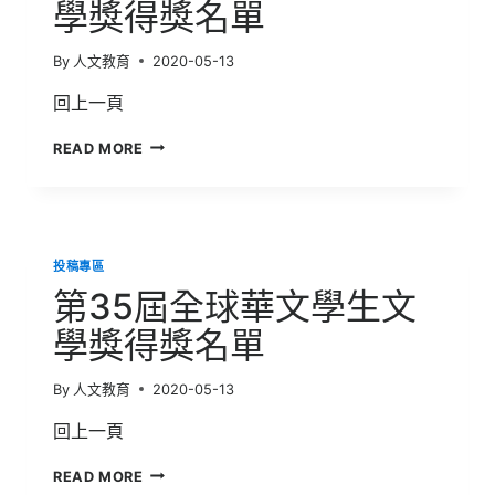
文
學獎得獎名單
學
獎
By
人文教育
2020-05-13
得
獎
回上一頁
名
單
第
READ MORE
36
屆
全
球
華
投稿專區
文
學
第35屆全球華文學生文
生
文
學獎得獎名單
學
獎
By
人文教育
2020-05-13
得
獎
回上一頁
名
單
第
READ MORE
35