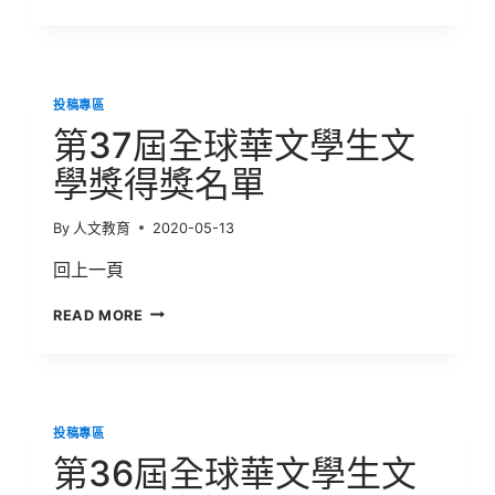
38
屆
全
球
華
投稿專區
文
學
第37屆全球華文學生文
生
文
學獎得獎名單
學
獎
By
人文教育
2020-05-13
不
畏
回上一頁
全
球
第
READ MORE
疫
37
情
屆
激
全
發
球
青
華
年
投稿專區
文
創
學
第36屆全球華文學生文
作
生
力