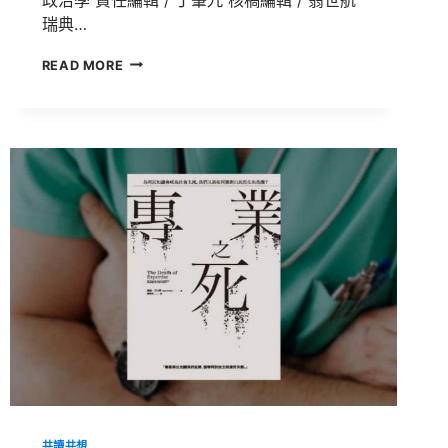
瑞典…
瑞
READ MORE
典
V-
DEM
跨
國
調
查：
台
灣
「接
收
境
外
假
資
訊」
嚴
重
程
度
共讀共想