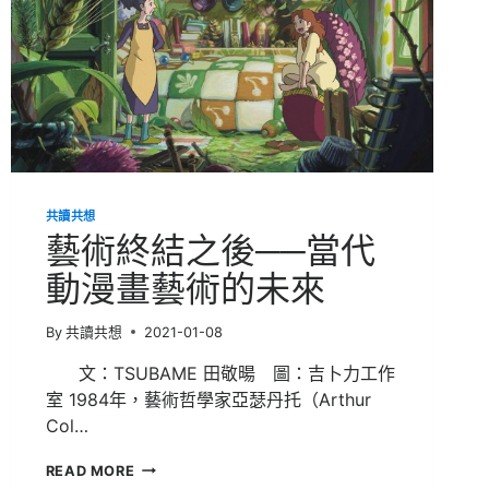
莎
莎
和
蒼
藍
鴿
事
件
學
到
什
共讀共想
麼？
藝術終結之後──當代
動漫畫藝術的未來
By
共讀共想
2021-01-08
文：TSUBAME 田敬暘 圖：吉卜力工作
室 1984年，藝術哲學家亞瑟丹托（Arthur
Col…
藝
READ MORE
術