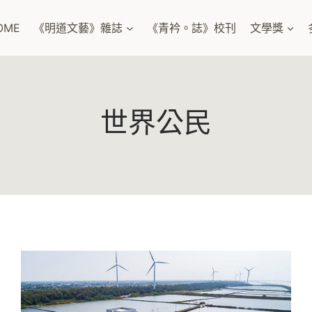
OME
《明道文藝》雜誌
《青衿。誌》校刊
文學獎
世界公民