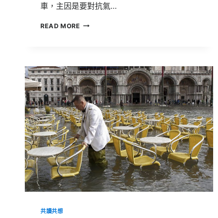
車，主因是要對抗氣…
電
READ MORE
動
車
靠
這
4
大
關
鍵
崛
起，
10
年
後
將
突
破
3
千
萬
輛！
共讀共想
一