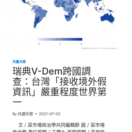
共讀共想
瑞典V-Dem跨國調
查：台灣「接收境外假
資訊」嚴重程度世界第
一
By
共讀共想
2021-07-02
文 / 菜市場政治學共同編輯群 圖 / 菜市場
政治學 責任編輯 / 丁肇九 核稿編輯 / 翁世航