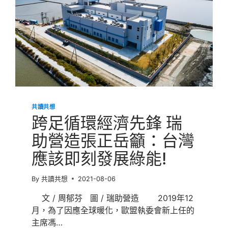
共讀共想
跨足循環經濟先鋒 瑞
助營造張正岳籲：台灣
應該即刻發展綠能!
By
共讀共想
2021-08-06
文 / 周郁芬 圖 / 瑞助營造 2019年12
月，為了因應全球暖化，歐盟執委會新上任的
主席馮…