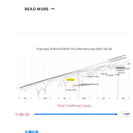
淘
READ MORE
汰
耗
油
機
種、
短
期
封
存
疫
情
下
更
減
碳
的
航
空
業
共讀共想