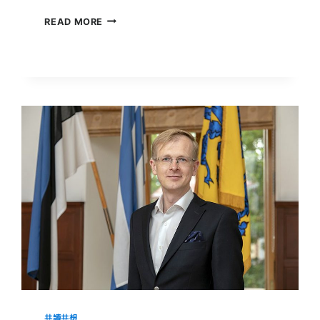
跨
READ MORE
足
循
環
經
濟
先
鋒
瑞
助
營
造
張
正
岳
籲：
台
灣
應
該
即
刻
發
共讀共想