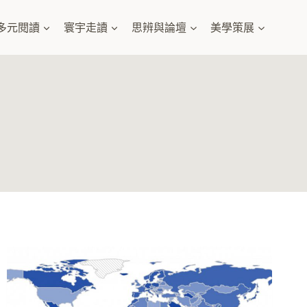
多元閱讀
寰宇走讀
思辨與論壇
美學策展