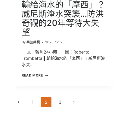
輸給海水的「摩西」？
張
圖
威尼斯淹水突襲…防洪
看
奇觀的20年等待大失
懂
未
望
來
趨
勢
By
共讀共想
2020-12-25
文：轉角24小時 圖：Roberto
Trombetta ▌輸給海水的「摩西」？威尼斯淹
水突…
輸
READ MORE
給
海
水
的
Page
「摩
Previous
Next
1
2
3
西」？
navigation
威
Page
Page
尼