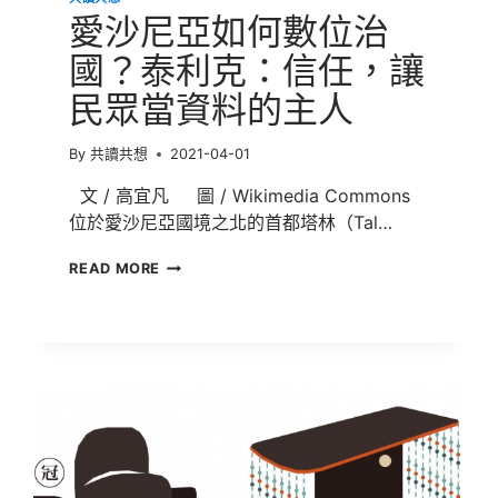
展
愛沙尼亞如何數位治
綠
國？泰利克：信任，讓
能!
民眾當資料的主人
By
共讀共想
2021-04-01
文 / 高宜凡 圖 / Wikimedia Commons
位於愛沙尼亞國境之北的首都塔林（Tal…
愛
READ MORE
沙
尼
亞
如
何
數
位
治
國？
泰
利