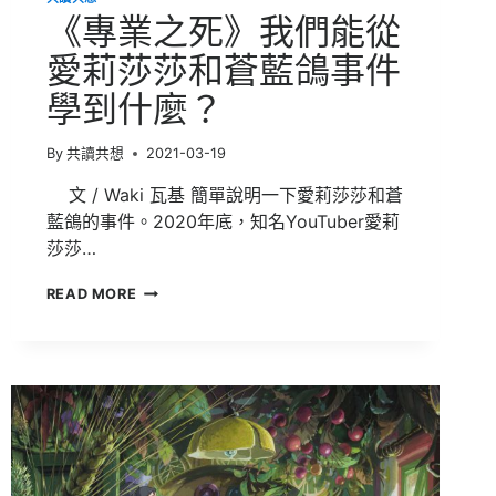
世
《專業之死》我們能從
界
第
愛莉莎莎和蒼藍鴿事件
一
學到什麼？
By
共讀共想
2021-03-19
文 / Waki 瓦基 簡單說明一下愛莉莎莎和蒼
藍鴿的事件。2020年底，知名YouTuber愛莉
莎莎…
《專
READ MORE
業
之
死》
我
們
能
從
愛
莉