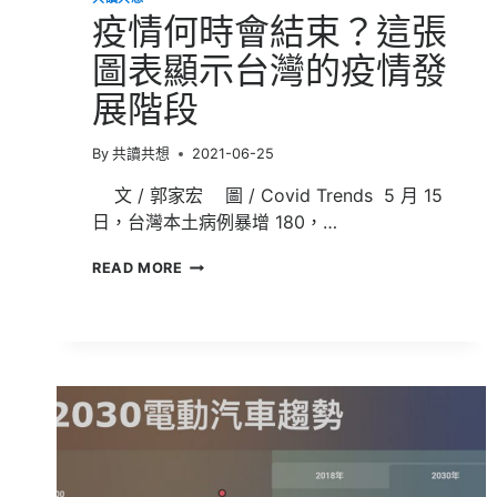
疫情何時會結束？這張
圖表顯示台灣的疫情發
展階段
By
共讀共想
2021-06-25
文 / 郭家宏 圖 / Covid Trends 5 月 15
日，台灣本土病例暴增 180，…
疫
READ MORE
情
何
時
會
結
束？
這
張
圖
表
顯