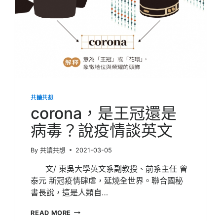
克：
信
任，
讓
民
眾
當
資
料
的
共讀共想
主
corona，是王冠還是
人
病毒？說疫情談英文
By
共讀共想
2021-03-05
文/ 東吳大學英文系副教授、前系主任 曾
泰元 新冠疫情肆虐，延燒全世界。聯合國秘
書長說，這是人類自…
CORONA，
READ MORE
是