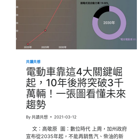
示
台
灣
的
疫
情
發
展
階
段
共讀共想
電動車靠這4大關鍵崛
起，10年後將突破3千
萬輛！一張圖看懂未來
趨勢
By
共讀共想
2021-03-12
文：高敬原 圖：數位時代 上周，加州政府
宣布從2035年起，不能再銷售汽、柴油的新