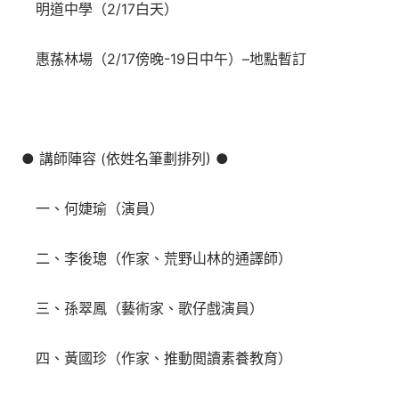
明道中學（2/17白天）
惠蓀林場（2/17傍晚-19日中午）–地點暫訂
● 講師陣容 (依姓名筆劃排列) ●
一、何婕瑜（演員）
二、李後璁（作家、荒野山林的通譯師）
三、孫翠鳳（藝術家、歌仔戲演員）
四、黃國珍（作家、推動閲讀素養教育）