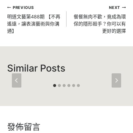
文
PREVIOUS
NEXT
章
明道文藝第488期 【不再
餐餐無肉不歡，竟成為環
遙遠，讓表演藝術與你溝
保的隱形殺手？你可以有
導
通】
更好的選擇
覽
Similar Posts
發佈留言