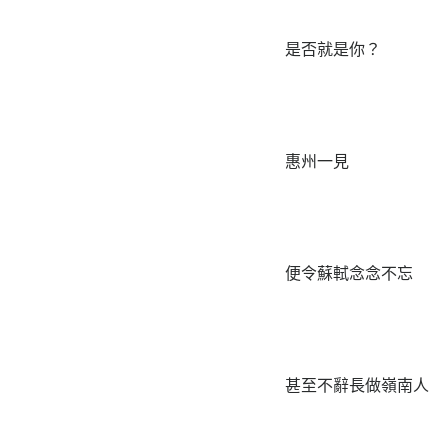
是否就是你？
惠州一見
便令蘇軾念念不忘
甚至不辭長做嶺南人