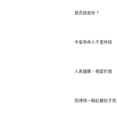
是否就是你？
令皇帝命人千里伴送
人馬僵斃，相望於道
而博得一騎紅塵妃子笑