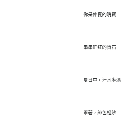
你是仲夏的瑰寶
串串鮮紅的寶石
夏日中，汁水淋漓
罩著，绯色輕紗