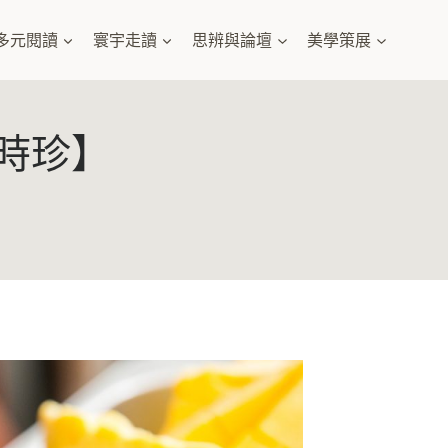
多元閱讀
寰宇走讀
思辨與論壇
美學策展
時珍】