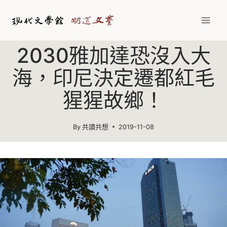
2030雅加達恐沒入大
海，印尼決定遷都紅毛
猩猩故鄉！
By
共讀共想
2019-11-08