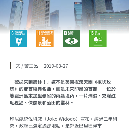
文 / 蕭玉品 2019-08-27
「歡迎來到叢林！」這不是美國搖滾天團《槍與玫
瑰》的那首經典名曲，而是未來印尼的首都──位於
婆羅洲島東加里曼省的兩縣境內，一片潮濕、充滿紅
毛猩猩、侏儒象和油田的叢林。
印尼總統佐科威（Joko Widodo）宣布，經過三年研
究，政府已選定遷都地點，是鄰近巴里巴伴市