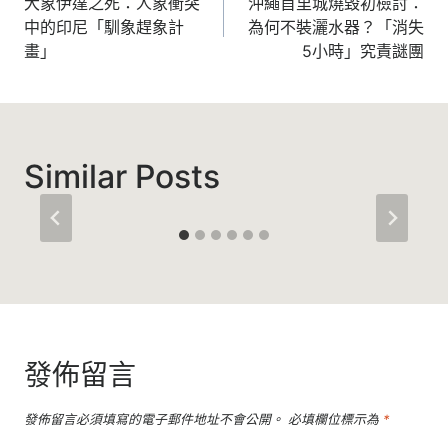
大象伊達之死：人象衝突
沖繩首里城燒毀初檢討：
中的印尼「馴象趕象計
為何不裝灑水器？「消失
畫」
5小時」究責謎團
Similar Posts
發佈留言
發佈留言必須填寫的電子郵件地址不會公開。
必填欄位標示為
*