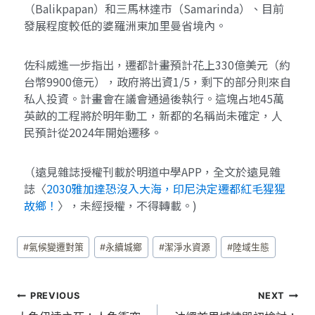
（Balikpapan）和三馬林達市（Samarinda）、目前
發展程度較低的婆羅洲東加里曼省境內。
佐科威進一步指出，遷都計畫預計花上330億美元（約
台幣9900億元），政府將出資1/5，剩下的部分則來自
私人投資。計畫會在議會通過後執行。這塊占地45萬
英畝的工程將於明年動工，新都的名稱尚未確定，人
民預計從2024年開始遷移。
（遠見雜誌授權刊載於明道中學APP，全文於遠見雜
誌〈
2030雅加達恐沒入大海，印尼決定遷都紅毛猩猩
故鄉！
〉，未經授權，不得轉載。)
#
氣候變遷對策
#
永續城鄉
#
潔淨水資源
#
陸域生態
PREVIOUS
NEXT