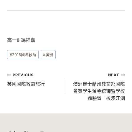
高一8 馮祥嘉
Post
#
2015國際教育
#
澳洲
Tags:
文
PREVIOUS
NEXT
章
英國國際教育旅行
澳洲昆士蘭州教育部國際
菁英學生領導統御暨學校
導
體驗營 | 校澳江湖
覽