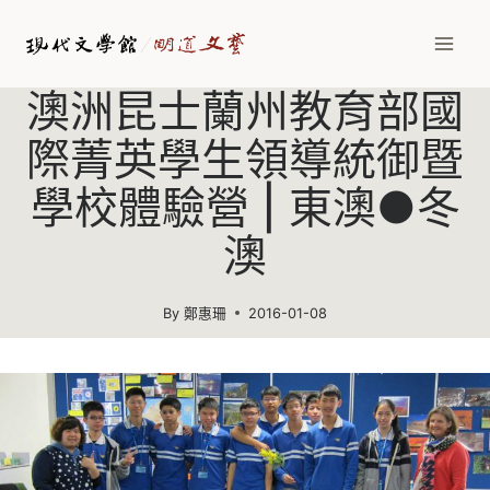
Skip
to
content
澳洲昆士蘭州教育部國
際菁英學生領導統御暨
學校體驗營 | 東澳●冬
澳
By
鄭惠珊
2016-01-08