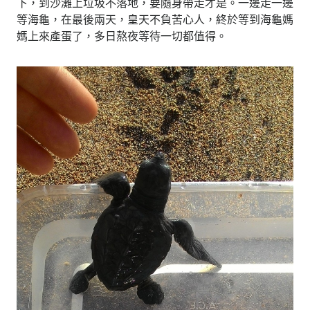
下，到沙灘上垃圾不落地，要隨身帶走才是。一邊走一邊
等海龜，在最後兩天，皇天不負苦心人，終於等到海龜媽
媽上來產蛋了，多日熬夜等待一切都值得。