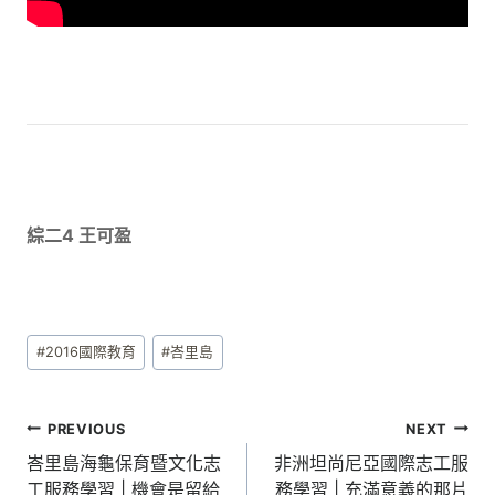
綜二4 王可盈
Post
#
2016國際教育
#
峇里島
Tags:
文
PREVIOUS
NEXT
章
峇里島海龜保育暨文化志
非洲坦尚尼亞國際志工服
工服務學習 | 機會是留給
務學習 | 充滿意義的那片