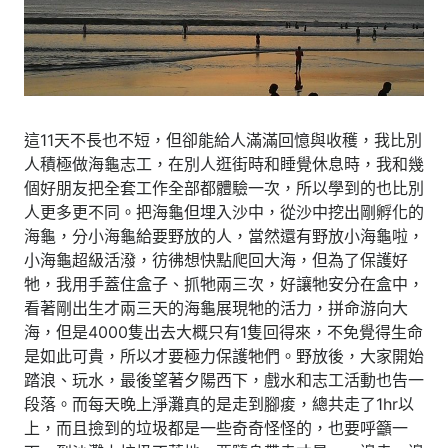
這11天不長也不短，但卻能給人滿滿回憶與收穫，我比別
人積極做海龜志工，在別人逛街時和睡覺休息時，我和幾
個好朋友把全套工作全部都體驗一次，所以學到的也比別
人更多更不同。把海龜但埋入沙中，從沙中挖出剛孵化的
海龜，分小海龜給要野放的人，當然還有野放小海龜啦，
小海龜超級活潑，彷彿想快點爬回大海，但為了保護好
牠，我用手蓋住盒子、抓牠兩三次，好讓牠安分在盒中，
看著剛出生才兩三天的海龜展現牠的活力，拼命游向大
海，但是4000隻出去大概只有1隻回得來，不免覺得生命
是如此可貴，所以才要極力保護牠們。野放後，大家開始
踏浪、玩水，最後望著夕陽西下，戲水和志工活動也告一
段落。而每天晚上淨灘真的是走到腳痠，總共走了1hr以
上，而且撿到的垃圾都是一些奇奇怪怪的，也要呼籲一