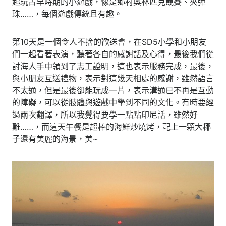
起玩古早時期的小遊戲，像是鄉村奧林匹克競賽、夾彈
珠……，每個遊戲傳統且有趣。
第10天是一個令人不捨的歡送會，在SD5小學和小朋友
們一起看著表演，聽著各自的感謝話及心得，最後我們從
討海人手中領到了志工證明，這也表示服務完成，最後，
與小朋友互送禮物，表示對這幾天相處的感謝，雖然語言
不太通，但是最後卻能玩成一片，表示溝通已不再是互動
的障礙，可以從肢體與遊戲中學到不同的文化。有時要經
過兩次翻譯，所以我覺得要學一點點印尼話，雖然好
難……，而這天午餐是超棒的海鮮炒燒烤，配上一顆大椰
子還有美麗的海景，美~