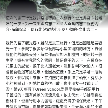
這次的志工行是我非常期待的一次旅行，也是非常令我難
忘的一次。第一次出國當志工、令人興奮的志工服務內
容­-海龜保育，還有能與當地小朋友互動的-文化志工。
我們先當了觀光客，雖然是志工旅行，但是出國還是要觀
光一下。參觀了很多類似藝廊等小型美術館的地方，真佩
服他們的藝術天分，每幅作品皆如照相機拍下的照片一般
生動。還有令我難忘的猴園，這是猴子的天下，有種身在
花果山的感覺，猴子比人還老大，亂跑亂叫不太怕人，很
會搶食物還有搶垃圾，也因為這樣，手上只是拿著一瓶防
蚊液，牠就爬上來搶，在拍照時還被牠拉了頭髮，有點小
小的被嚇到，但牠們真的很可愛，像小朋友一樣聰明活
潑。第9天參觀了Green School,整個學校幾乎都是用竹
子蓋成的，還有美麗的溪流景色，依山傍水，彷彿隱身在
樹林中，也自行用水力發電，處處充滿了環保概念。下午
去參觀海神廟，風景也如詩畫般美麗，今天海水退的不夠