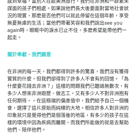
感到幸福，當別人在歐美洲旅行，我們在非洲和一群素未
謀面的孩子們相處。如果說他們長大後要面對當地社會狀
況的現實，那麽是否他們可以就此停留在這個年齡，享受
無憂無慮的生活；當他們帶著笑容和我們說出see you
again時，眼眶中的淚水已止不住，多麽希望能帶他們一
起走。
關於奉獻，我們願意
在非洲的每一天，我們都得到許多的驚喜，我們沒有獲得
實質的什麼，但我們卻得到了許多人不會有的回憶。「為
什麼要花錢去非洲？」這樣的問題我們已聽過無數次，有
多少人想來非洲遊歷、做志工，又有多少人不對非洲抱有
任何期待，，在這極端的偏差值中，我們給予自己一個機
會，選擇了這片原始而純樸的大地。相信許多人對非洲的
印象就只是覺得他們是個落後的地區，有多少的孩子在這
樣的環境中因為疾病而離開，而我們所能做的就是去幫助
他們、陪伴他們。