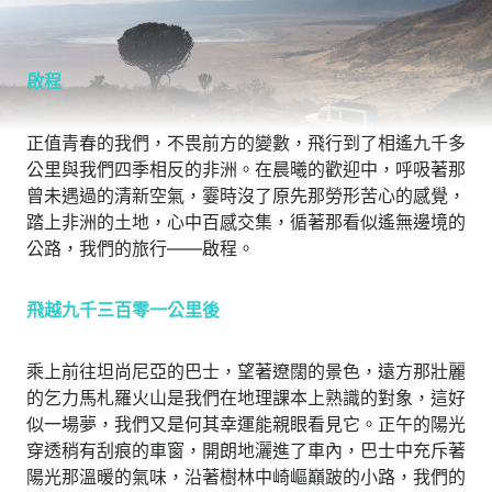
啟程
正值青春的我們，不畏前方的變數，飛行到了相遙九千多
公里與我們四季相反的非洲。在晨曦的歡迎中，呼吸著那
曾未遇過的清新空氣，霎時沒了原先那勞形苦心的感覺，
踏上非洲的土地，心中百感交集，循著那看似遙無邊境的
公路，我們的旅行——啟程。
飛越九千三百零一公里後
乘上前往坦尚尼亞的巴士，望著遼闊的景色，遠方那壯麗
的乞力馬札羅火山是我們在地理課本上熟識的對象，這好
似一場夢，我們又是何其幸運能親眼看見它。正午的陽光
穿透稍有刮痕的車窗，開朗地灑進了車內，巴士中充斥著
陽光那溫暖的氣味，沿著樹林中崎嶇巔跛的小路，我們的