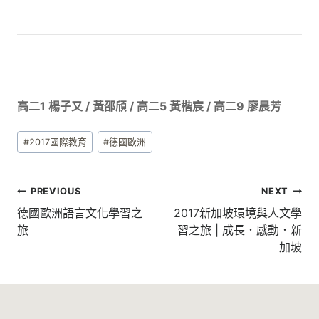
高二1 楊子又 / 黃邵頎 / 高二5 黃楷宸 / 高二9 廖晨芳
Post
#
2017國際教育
#
德國歐洲
Tags:
文
PREVIOUS
NEXT
章
德國歐洲語言文化學習之
2017新加坡環境與人文學
旅
習之旅 | 成長．感動．新
導
加坡
覽