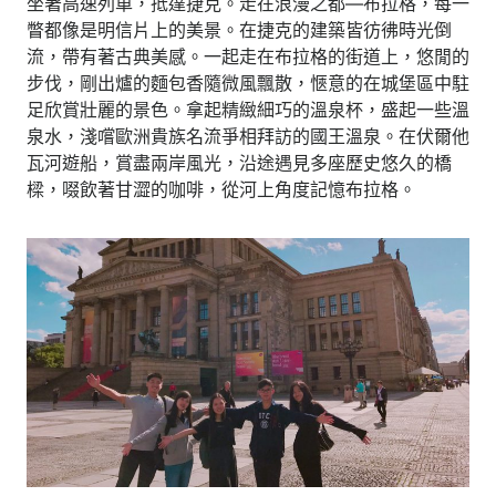
坐著高速列車，抵達捷克。走在浪漫之都—布拉格，每一
瞥都像是明信片上的美景。在捷克的建築皆彷彿時光倒
流，帶有著古典美感。一起走在布拉格的街道上，悠閒的
步伐，剛出爐的麵包香隨微風飄散，愜意的在城堡區中駐
足欣賞壯麗的景色。拿起精緻細巧的溫泉杯，盛起一些溫
泉水，淺嚐歐洲貴族名流爭相拜訪的國王溫泉。在伏爾他
瓦河遊船，賞盡兩岸風光，沿途遇見多座歷史悠久的橋
樑，啜飲著甘澀的咖啡，從河上角度記憶布拉格。