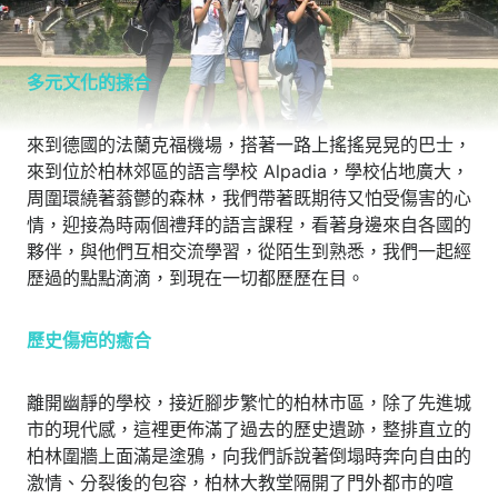
多元文化的揉合
來到德國的法蘭克福機場，搭著一路上搖搖晃晃的巴士，
來到位於柏林郊區的語言學校 Alpadia，學校佔地廣大，
周圍環繞著蓊鬱的森林，我們帶著既期待又怕受傷害的心
情，迎接為時兩個禮拜的語言課程，看著身邊來自各國的
夥伴，與他們互相交流學習，從陌生到熟悉，我們一起經
歷過的點點滴滴，到現在一切都歷歷在目。
歷史傷疤的癒合
離開幽靜的學校，接近腳步繁忙的柏林市區，除了先進城
市的現代感，這裡更佈滿了過去的歷史遺跡，整排直立的
柏林圍牆上面滿是塗鴉，向我們訴說著倒塌時奔向自由的
激情、分裂後的包容，柏林大教堂隔開了門外都市的喧