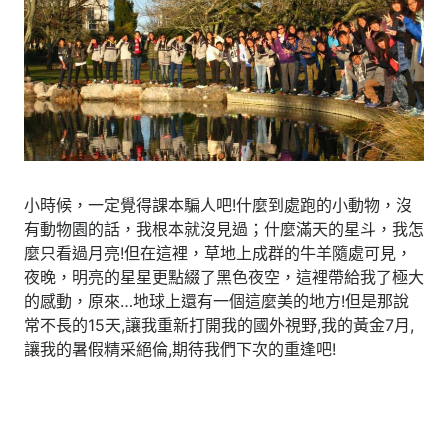
小時候，一定覺得課本騙人吧!什麼到處跑的小動物，沒
有動物園的話，我根本就沒見過；什麼滿天的星斗，我怎
麼只看過月亮!但在這裡，草地上成群的牛羊隨處可見，
夜晚，明亮的星星更點綴了黑色夜空，這裡帶給我了極大
的感動，原來…地球上還有一個這麼美的地方!但是那說
常不長的15天,讓我重新打開我的國外視野,我的黃金7月,
讓我的暑假精采絕倫,期待我們下次的重逢吧!