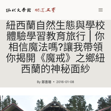
Skip
to
content
紐西蘭自然生態與學校
體驗學習教育旅行 | 你
相信魔法嗎?讓我帶領
你揭開《魔戒》之鄉紐
西蘭的神秘面紗
By
鄭惠珊
2016-01-08