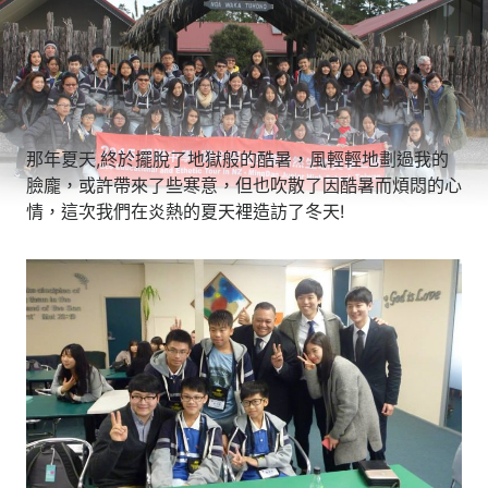
那年夏天,終於擺脫了地獄般的酷暑，風輕輕地劃過我的
臉龐，或許帶來了些寒意，但也吹散了因酷暑而煩悶的心
情，這次我們在炎熱的夏天裡造訪了冬天!