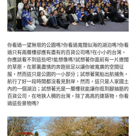
你看過一望無垠的公園嗎?你看過寬闊似海的湖泊嗎?你看
過只有兩層樓卻應有盡有的百貨公司嗎?在小小的台灣，
你應該看不到這些吧?能想像嗎?試想著你面前有一片遼闊
的草原，在那裏盡情的奔跑就足以讓你被寬廣的空間征
服，然而這只是公園的一小部分；試想著駕船出航捕魚，
航行了好一段時間都沒看見對岸，然而，這只是人家國土
內的一個湖泊；試想著光是一層樓就能讓你逛到腳抽筋的
百貨公司，在地狹人稠的台灣，除了高高的建築物，你看
過這些景物嗎?