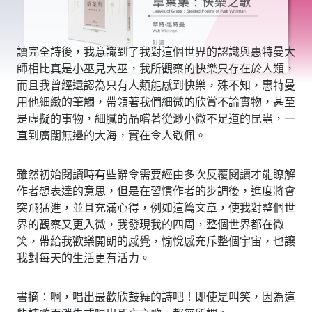
讀完全詩後，我意識到了我對這個世界的認識與惠特曼大
師相比真是小巫見大巫，我所觀察的快樂只存在於人類，
而且我曾經還認為只有人類能感到快樂，殊不知，惠特曼
用他細緻的筆觸，帶領著我們細微的欣賞不論實物，甚至
是虛擬的事物，細膩的品嚐著從渺小微不足道的昆蟲，一
直到廣闊無邊的大海，實在令人敬佩。
雖然初始閱讀時有些辭令需要經由多次反覆閱讀才能瞭解
作者想表達的意思，但是在習慣作者的步調後，進度將會
突飛猛進，並且充滿心得，例如這篇文章，使我對整個世
界的觀察又更入微，我發現我的四周，整個世界都在微
笑，帶給我歡樂開朗的感覺，愉悅感充斥整個宇宙，也讓
我對每天的生活更有活力。
書摘：啊，唱出最歡欣鼓舞的詩吧！即使是叫笑，因為這