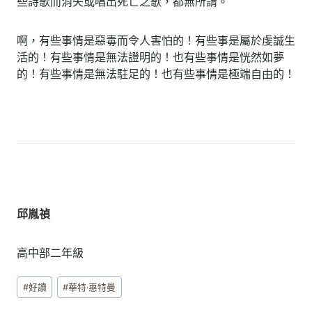
些詩歌而消失或唱出死亡之歌，都無所謂。
啊，有些事情是惡毒而令人害怕的！有些事是屬於虔誠生
活的！有些事情是無法證明的！也有些事情是恍然如夢
的！有些事情是無法駐足的！也有些事情是極端自由的！
邱胤禎
高中部二年級
Post
#
好讀
#
華特‧惠特曼
Tags: