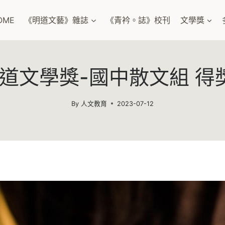
OME
《明道文藝》雜誌
《青衿。誌》校刊
文學獎
1明道文學獎-國中散文組 得
By
人文教育
2023-07-12