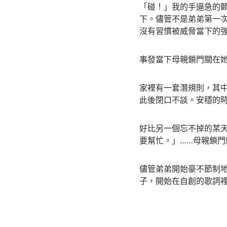
「碰！」我的手逼急的
下。儘管不是弟弟第一
沒有習慣被威脅當下的
事發當下母親鎖門關在
家裡有一套潛規則，其
此後閉口不談。安穩的
好比另一個忘不掉的某
要幫忙。」……母親鎖門
儘管弟弟開始豪不節制
子，開始在自創的歌詞