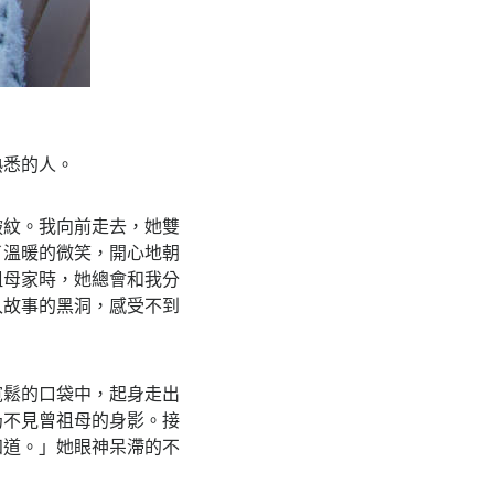
悉的人。
紋。我向前走去，她雙
了溫暖的微笑，開心地朝
祖母家時，她總會和我分
入故事的黑洞，感受不到
鬆的口袋中，起身走出
仍不見曾祖母的身影。接
知道。」她眼神呆滯的不