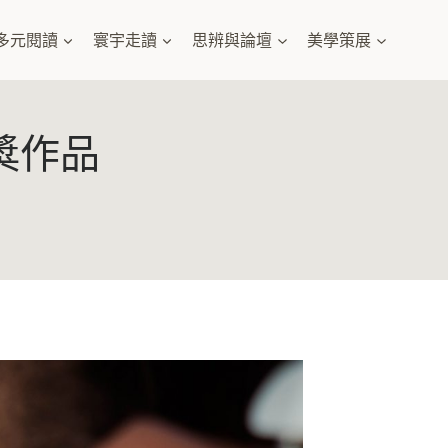
多元閱讀
寰宇走讀
思辨與論壇
美學策展
獎作品