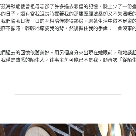
海默症使曾祖母忘卻了許多過去悲傷的記憶，臉上少了一份憂
事的日子，還有當我沮喪時握著我的那雙歷經滄桑卻又不失溫暖
，我們隨著日復一日的互相陪伴變得熟稔，聊著生活中微不足道
萎靡不振時，輕輕地摩娑我的背，然後握住我的手說：「會沒事
過去的回憶依舊美好。用另個身分來出現在她眼前，和她談起
，我僅是熟悉的陌生人，往事主角可能已不是我。願再次「從陌
——————————————————————