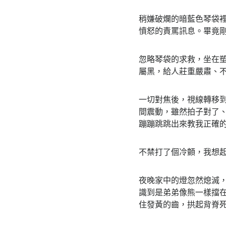
稍嫌破爛的暗藍色琴袋
憤怒的責罵訊息。畢竟
忽略琴袋的求救，坐在
屬黑，給人莊重嚴肅、
一切對焦後，視線轉移
間震動，雖然拍子對了
蹦蹦跳跳出來教我正確
不禁打了個冷顫，我想
夜晚家中的燈忽然熄滅
識到是弟弟像熊一樣擋
住發黃的齒，拱起背脊