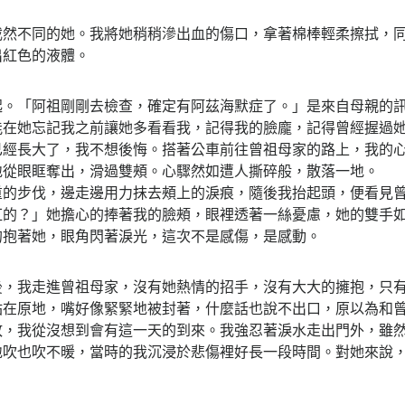
不同的她。我將她稍稍滲出血的傷口，拿著棉棒輕柔擦拭，同
出紅色的液體。
「阿祖剛剛去檢查，確定有阿茲海默症了。」是來自母親的訊
能在她忘記我之前讓她多看看我，記得我的臉龐，記得曾經握過
已經長大了，我不想後悔。搭著公車前往曾祖母家的路上，我的
地從眼眶奪出，滑過雙頰。心驟然如遭人撕碎般，散落一地。
步伐，邊走邊用力抹去頰上的淚痕，隨後我抬起頭，便看見曾
紅的？」她擔心的捧著我的臉頰，眼裡透著一絲憂慮，她的雙手
的抱著她，眼角閃著淚光，這次不是感傷，是感動。
我走進曾祖母家，沒有她熱情的招手，沒有大大的擁抱，只有
站在原地，嘴好像緊緊地被封著，什麼話也說不出口，原以為和
敗，我從沒想到會有這一天的到來。我強忍著淚水走出門外，雖
地吹也吹不暖，當時的我沉浸於悲傷裡好長一段時間。對她來說