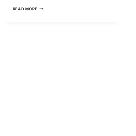
把
READ MORE
土
地
還
給
自
然，
打
造
「與
水
共
存」
的
城
市
——
紐
奧
良
修
道
院