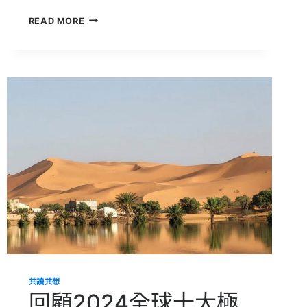
你
READ MORE
一
年
的
碳
排
放
量，
要
用
幾
棵
樹
來
抵？
單
木
材
積
及
固
共讀共想
碳
回顧2024全球十大極
量