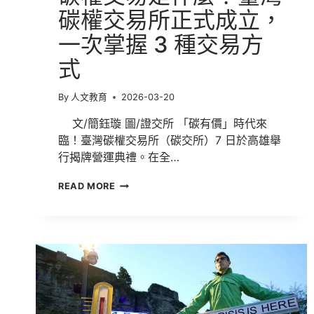
碳權交易所正式成立，
一次掌握 3 種交易方
式
By
人文教育
2026-03-20
文/簡鈺璇 圖/證交所 「碳有價」時代來
臨！臺灣碳權交易所（碳交所）7 日於高雄舉
行揭牌營運典禮。在全…
碳
READ MORE
權
交
易
是
什
麼？
臺
灣
碳