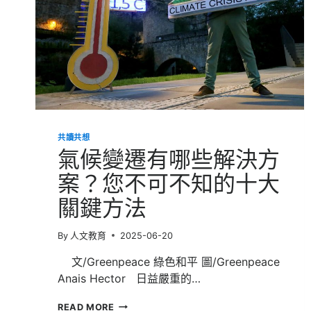
權
交
易
所
正
式
成
立，
一
次
掌
共讀共想
握
氣候變遷有哪些解決方
3
種
案？您不可不知的十大
交
關鍵方法
易
方
式
By
人文教育
2025-06-20
文/Greenpeace 綠色和平 圖/Greenpeace
Anais Hector 日益嚴重的…
氣
READ MORE