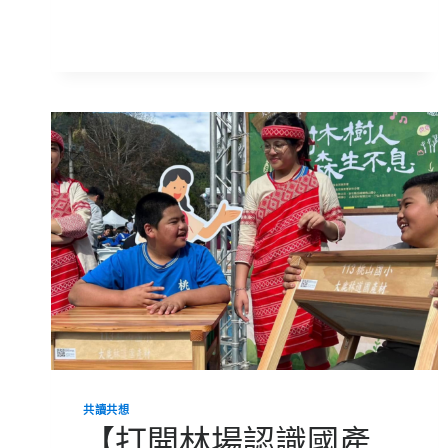
候
變
遷
有
哪
些
解
決
方
案？
您
不
可
不
知
的
十
大
關
鍵
方
法
共讀共想
【打開林場認識國產