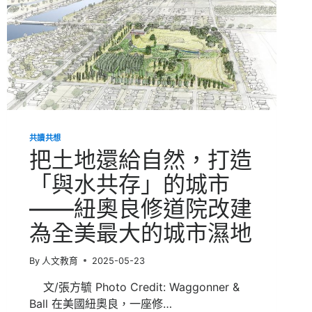
候
事
件：
從
乾
旱
到
洪
災，
全
球
共讀共想
暖
把土地還給自然，打造
化
首
「與水共存」的城市
度
——紐奧良修道院改建
突
破
為全美最大的城市濕地
1.5
度
C
By
人文教育
2025-05-23
關
卡
文/張方毓 Photo Credit: Waggonner &
Ball 在美國紐奧良，一座修…