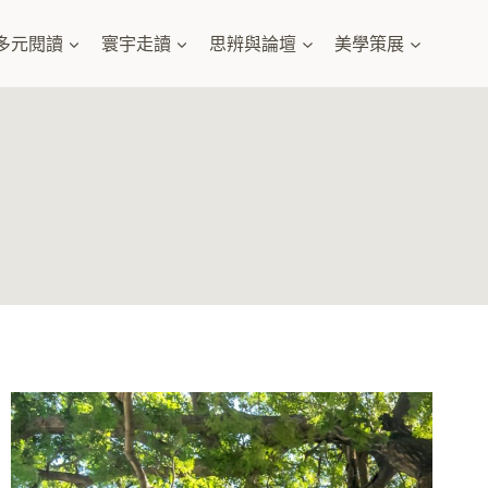
多元閱讀
寰宇走讀
思辨與論壇
美學策展