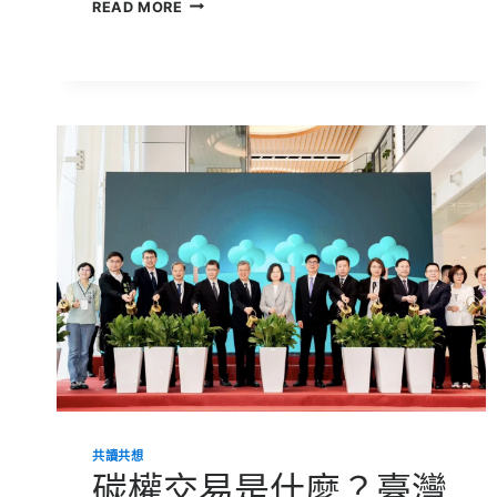
為
READ MORE
什
麼
要
保
護
生
物
多
樣
性？
對
我
們
的
生
活
有
多
重
要？
共讀共想
碳權交易是什麼？臺灣