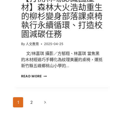
材】森林大火浩劫重生
的柳杉變身部落課桌椅
執行永續循環、打造校
園減碳任務
By
人文教育
2025-04-25
文/林嘉琪 攝影／方郁翔、林嘉琪 當焦黑
的木材經過巧手轉化為紋理美麗的桌椅，運抵
新竹縣五峰鄉桃山小學的…
【打
READ MORE
開
林
場
認
Page
識
Next
1
2
國
navigation
產
Page
材】