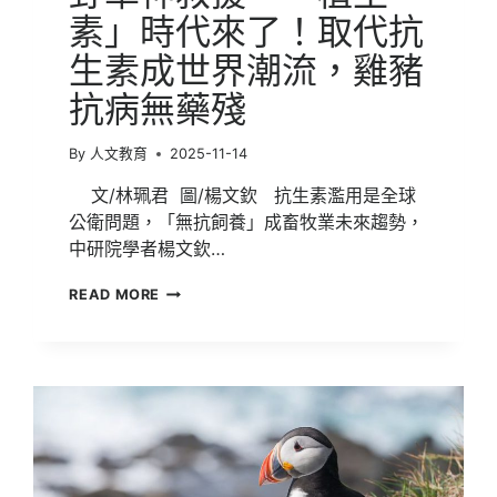
素」時代來了！取代抗
生素成世界潮流，雞豬
抗病無藥殘
By
人文教育
2025-11-14
文/林珮君 圖/楊文欽 抗生素濫用是全球
公衛問題，「無抗飼養」成畜牧業未來趨勢，
中研院學者楊文欽…
野
READ MORE
草
神
救
援，
「植
生
素」
時
代