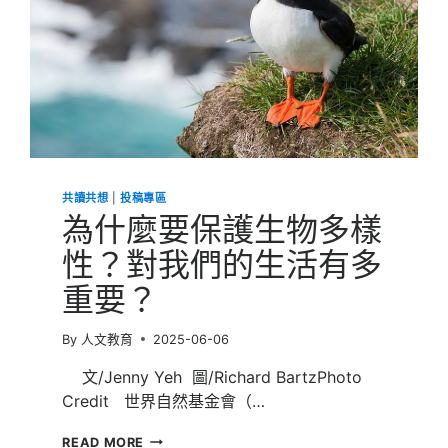
來
了！
取
代
抗
生
素
成
世
界
潮
共讀共想
|
投稿專區
流，
為什麼要保護生物多樣
雞
豬
性？對我們的生活有多
抗
重要？
病
無
藥
By
人文教育
2025-06-06
殘
文/Jenny Yeh 圖/Richard BartzPhoto
Credit 世界自然基金會（…
為
READ MORE