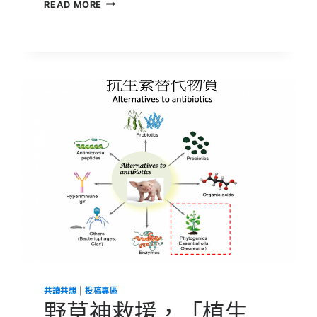
5
READ MORE
月
23
日
世
界
烏
龜
日：
跟
著
SDGS
一
起
認
識
龜
龜、
學
減
塑！
共讀共想
|
投稿專區
野草神救援，「植生