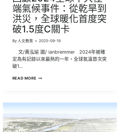
計
端氣候事件：從乾旱到
算
洪災，全球暖化首度突
破1.5度C關卡
By
人文教育
2025-09-19
文/黃泓瑜 圖/ ianbremmer 2024年被確
定為有記錄以來最熱的一年，全球氣溫首次突
破1…
回
READ MORE
顧
2024
全
球
十
大
極
端
氣