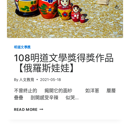
明道文學獎
108明道文學獎得獎作品
【俄羅斯娃娃】
By
人文教育
2021-05-18
不曾終止的 揭開它的面紗 如洋蔥 層層
疊疊 剖開感受辛辣 似哭…
108
READ MORE
明
道
文