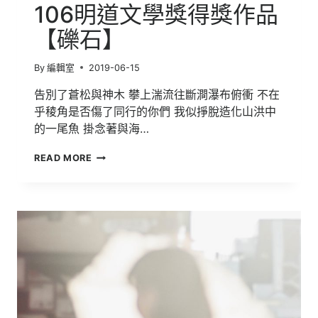
106明道文學獎得獎作品
【礫石】
By
編輯室
2019-06-15
告別了蒼松與神木 攀上湍流往斷澗瀑布俯衝 不在
乎稜角是否傷了同行的你們 我似掙脫造化山洪中
的一尾魚 掛念著與海…
106
READ MORE
明
道
文
學
獎
得
獎
作
品
【礫
石】