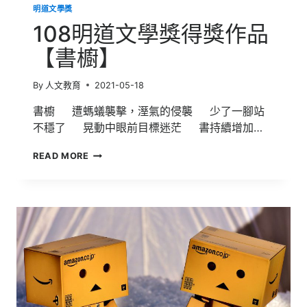
明道文學獎
108明道文學獎得獎作品
【書櫥】
By
人文教育
2021-05-18
書櫥 遭螞蟻襲擊，溼氣的侵襲 少了一腳站
不穩了 晃動中眼前目標迷茫 書持續增加…
108
READ MORE
明
道
文
學
獎
得
獎
作
品
【書
櫥】