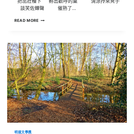
把茁壯種下 孵出歡呼的巢 清涼拎來凳子
談笑佐蟬聲 催熟了…
108
READ MORE
明
道
文
學
獎
得
獎
作
品
【悼
榕】
明道文學獎