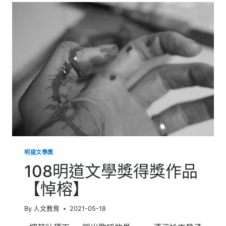
學
獎
得
獎
作
品
【俄
羅
斯
娃
娃】
明道文學獎
108明道文學獎得獎作品
【悼榕】
By
人文教育
2021-05-18