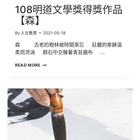
108明道文學獎得獎作品
【森】
By
人文教育
2021-05-18
森 古老的樹林被時間漸忘 莊嚴的寧靜溫
柔而流淌 群石中交雜著青苔遍布 …
108
READ MORE
明
道
文
學
獎
得
獎
作
品
【森】