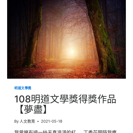
獎
得
獎
作
品
【悅‧
卿】
明道文學獎
108明道文學獎得獎作品
【夢盡】
By
人文教育
2021-05-18
我曾擁有過一絲天真浪漫的紅 丁香花開時我應