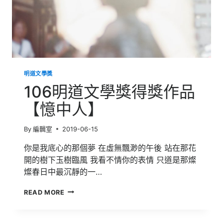
明道文學獎
106明道文學獎得獎作品
【憶中人】
By
編輯室
2019-06-15
你是我底心的那個夢 在虛無飄渺的午後 站在那花
開的樹下玉樹臨風 我看不情你的表情 只道是那燦
燦春日中最沉靜的一…
106
READ MORE
明
道
文