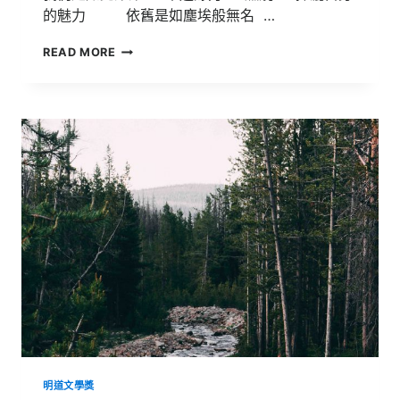
的魅力 依舊是如塵埃般無名 …
108
READ MORE
明
道
文
學
獎
得
獎
作
品
【三
等
星】
明道文學獎