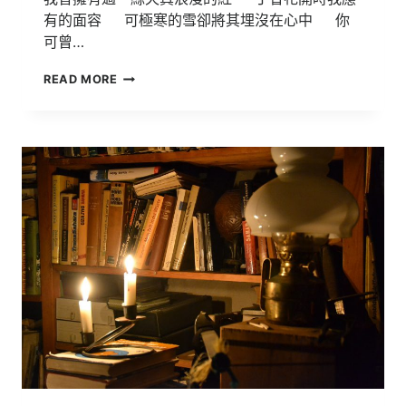
有的面容 可極寒的雪卻將其埋沒在心中 你
可曾…
108
READ MORE
明
道
文
學
獎
得
獎
作
品
【夢
盡】