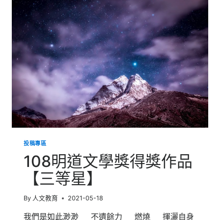
獎
得
獎
作
品
【失
敗
即
吾
友】
投稿專區
108明道文學獎得獎作品
【三等星】
By
人文教育
2021-05-18
我們是如此渺渺 不遺餘力 燃燒 揮灑自身