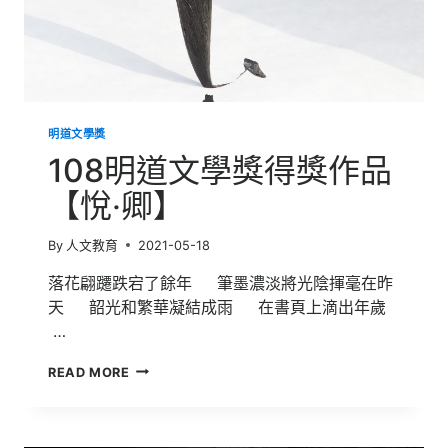
明道文學獎
108明道文學獎得獎作品
【悅‧卿】
By
人文教育
2021-05-18
落花翩躚跌宕了餘年 筆墨濃淡將光陰揮毫在昨
天 韶光和繁華凝結成雨 在書頁上滴出年歲
…
108
READ MORE
明
道
文
學