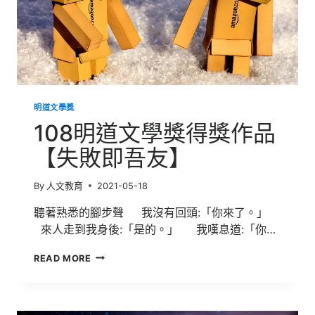
明道文學獎
108明道文學獎得獎作品
【失敗即吾友】
By
人文教育
2021-05-18
聽著熟悉的腳步聲 我沒有回頭:「你來了。」
來人走到我身後:「是的。」 我嘆息道:「你…
108
READ MORE
明
道
文
學