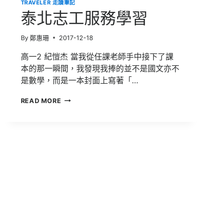
TRAVELER 走讀筆記
泰北志工服務學習
By
鄭惠珊
2017-12-18
高一2 紀愷杰 當我從任課老師手中接下了課
本的那一瞬間，我發現我捧的並不是國文亦不
是數學，而是一本封面上寫著「…
泰
READ MORE
北
志
工
服
務
學
習