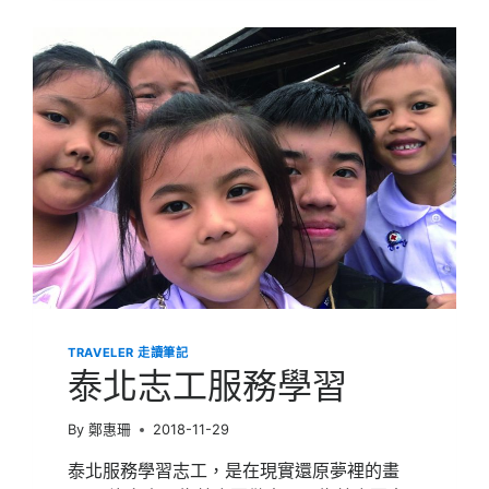
際
志
工
服
務
│18
天
18
個
故
事
永
遠
的
感
動
永
TRAVELER 走讀筆記
遠
泰北志工服務學習
的
回
憶
By
鄭惠珊
2018-11-29
泰北服務學習志工，是在現實還原夢裡的畫