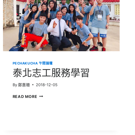
PECHAKUCHA 午間論壇
泰北志工服務學習
By
鄭惠珊
2018-12-05
泰
READ MORE
北
志
工
服
務
學