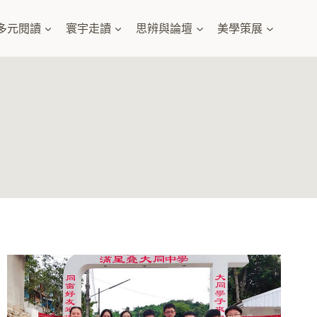
多元閱讀
寰宇走讀
思辨與論壇
美學策展