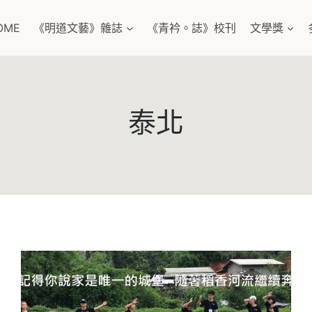
OME
《明道文藝》雜誌
《青衿。誌》校刊
文學獎
泰北