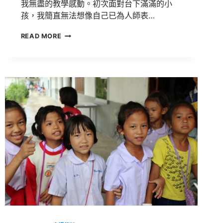
我無盡的教學感動。初次面對台下滿滿的小
孩，我簡直無法想像自己已為人師表…
泰
READ MORE
北
志
工
服
務
學
習