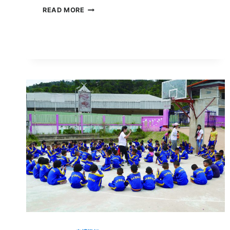
泰
READ MORE
北
志
工
服
務
學
習
|
一
顆
顆
夢
想
的
種
子