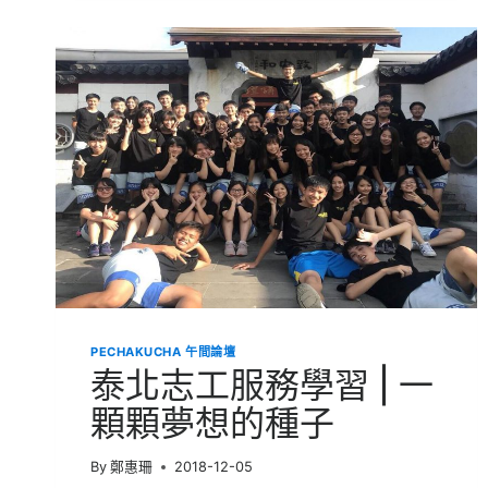
際
志
工
服
務
│
不
同
的
地
方，
同
樣
的
希
望
PECHAKUCHA 午間論壇
泰北志工服務學習 | 一
顆顆夢想的種子
By
鄭惠珊
2018-12-05