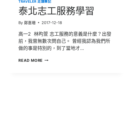
TRAVELER 走讀筆記
泰北志工服務學習
By
鄭惠珊
2017-12-18
高一2 林昀萱 志工服務的意義是什麼？出發
前，我曾無數次問自己。 曾經我認為我們所
做的事是特別的，到了當地才…
泰
READ MORE
北
志
工
服
務
學
習