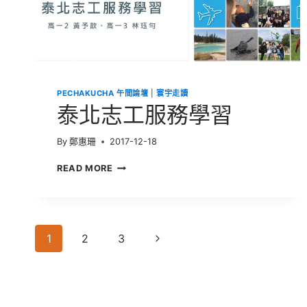
PECHAKUCHA 午間論壇
|
寰宇走讀
泰北志工服務學習
By
鄭惠珊
2017-12-18
泰
READ MORE
北
志
工
服
Page
務
Next
1
2
3
學
navigation
習
Page