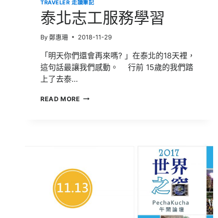
TRAVELER 走讀筆記
泰北志工服務學習
By
鄭惠珊
2018-11-29
「明天你們還會再來嗎? 」在泰北的18天裡，
這句話最讓我們感動。 行前 15歲的我們踏
上了去泰…
泰
READ MORE
北
志
工
服
務
學
習