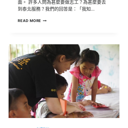
面。 許多人問為甚麼要做志工？為甚麼要去
到泰北服務？我們的回答是：「我知…
泰
READ MORE
北
志
工
服
務
學
習