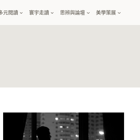
多元閱讀
寰宇走讀
思辨與論壇
美學策展