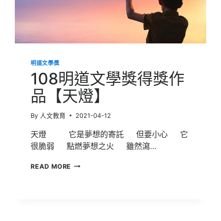
明道文學獎
108明道文學獎得獎作
品【天燈】
By
人文教育
2021-04-12
天燈 它是夢想的寄託 但要小心 它
很脆弱 點燃夢想之火 雖然瀉…
108
READ MORE
明
道
文
學
獎
得