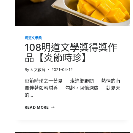
明道文學獎
108明道文學獎得獎作
品【炎節時珍】
By
人文教育
2021-04-12
炎節時珍之一芒夏 走進鄉野間 熱情的南
風伴著如蜜甜香 勾起，回憶深處 對夏天
的…
108
READ MORE
明
道
文
學