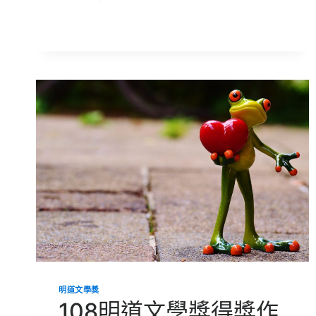
明
道
文
學
獎
得
獎
作
品
【致
明
日
香
港】
明道文學獎
108明道文學獎得獎作