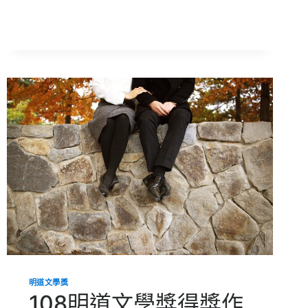
明
道
文
學
獎
得
獎
作
品
【夜
難】
明道文學獎
108明道文學獎得獎作