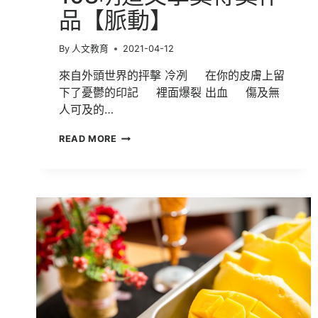
品【脈動】
By
人文教育
2021-04-12
來自外頭世界的抨擊 冷冽 在你的皮膚上留
下了憂鬱的印記 裡面爆裂 出血 傷及無
人可及的…
108
READ MORE
明
道
文
學
獎
得
獎
作
品
【脈
動】