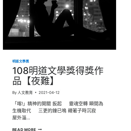
明道文學獎
108明道文學獎得獎作
品【夜難】
By
人文教育
2021-04-12
「喀!」精神的開關 扳起 靈魂空轉 瞬間為
生機取代 三更的鐘已鳴 襯著子時沉寂
屋外淄…
108
READ MORE