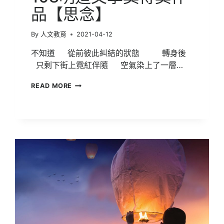
品【思念】
By
人文教育
2021-04-12
不知道 從前彼此糾結的狀態 轉身後
只剩下街上霓紅伴隨 空氣染上了一層…
108
READ MORE
明
道
文
學
獎
得
獎
作
品
【思
念】