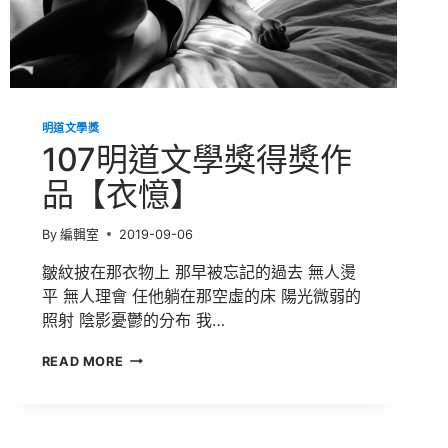
明道文學獎
107明道文學獎得獎作
品【衣憶】
By
編輯室
2019-09-06
皺紋披在那衣物上 那早被忘記的過去 無人燙
平 無人理會 任他躺在那空虛的床 陽光微弱的
照射 陰影憂鬱的分布 我…
107
READ MORE
明
道
文
學