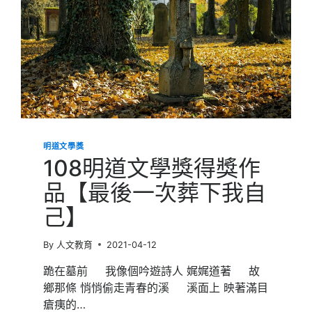
明道文學獎
108明道文學獎得獎作
品【最後一次葬下我自
己】
By
人文教育
2021-04-12
跪在墓前 我像個吟遊詩人 娓娓道著 故
鄉那條 悄悄偷走青春的溪 溪面上 映著滿目
瘡痍的…