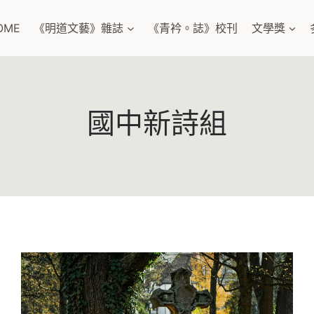
OME
《明道文藝》雜誌
《青衿。誌》校刊
文學獎
國中新詩組