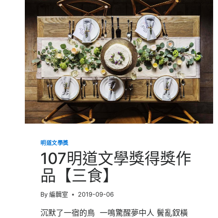
獎
得
獎
作
品
【炎
節
時
珍】
明道文學獎
107明道文學獎得獎作
品【三食】
By
編輯室
2019-09-06
沉默了一宿的鳥 一鳴驚醒夢中人 鬢亂釵橫