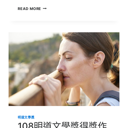
108
READ MORE
明
道
文
學
獎
得
獎
作
品
【最
後
一
次
葬
下
我
自
己】
明道文學獎
108明道文學獎得獎作