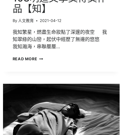
品【知】
By
人文教育
2021-04-12
我知繁星，燃盡生命妝點了深邃的夜空 我
知翠綠的山巒，起伏中經歷了無邊的悠悠
我知瀚海，串聯層層…
108
READ MORE
明
道
文
學
獎
得
獎
作
品
【知】