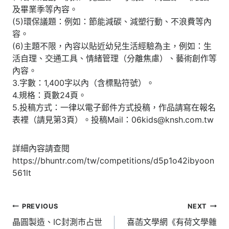
及畢業季等內容。
(5)環保議題：例如：節能減碳、減塑行動、不浪費等內
容。
(6)主題不限，內容以貼近幼兒生活經驗為主，例如：生
活自理、交通工具、情緒管理（分離焦慮）、藝術創作等
內容。
3.字數：1,400字以內（含標點符號）。
4.規格：頁數24頁。
5.投稿方式：一律以電子郵件方式投稿，作品請寫在報名
表裡（請見第3頁）。投稿Mail：06kids@knsh.com.tw
詳細內容請查閱
https://bhuntr.com/tw/competitions/d5p1o42ibyoon
561lt
文
PREVIOUS
NEXT
章
晶圓製造、IC封測市占世
喜菡文學網《有荷文學雜