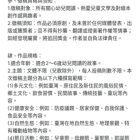
參、徵稿資格與須知：
1.徵稿對象：所有關心幼兒閱讀、熱愛兒童文學及對繪本
創作感興趣者。
2.徵稿須知：作品必須原創，及未曾於任何媒體發表、出
版或獲獎者；且不得有抄襲、翻譯或侵害著作權等情事；
如經發現屬實，將追回獎金，作者並自負法律責任。
肆、作品規格：
1.適合年齡：適合2～6歲幼兒閱讀的故事。
2.主題：文體不限（兒歌除外），每人投稿則數不限。本
次徵稿主題分為以下六種撰寫範疇：
(1)多元文化：例如臺灣、原住民及新住民的風俗民情、
鄉土文化、飲食習慣、民間故事、傳統技藝、童玩等內
容。
(2)健康安全：例如：防疫議題、居家保健、自我保護、
食品安全等內容。
(3)自然生態：例如：臺灣在地自然生態、地理景觀、特
有種動植物等內容。
(4)節日活動：例如：兒童節、母親節、萬聖節、耶誕節