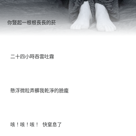
你豎起一根根長長的菸
二十四小時吞雲吐霧
懸浮微粒弄髒我乾淨的臉龐
咳！咳！咳！ 快窒息了