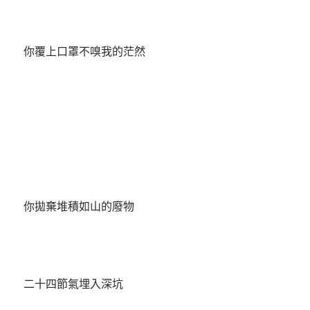
你覆上口罩不嗅我的茫然
你拋棄堆積如山的廢物
二十四節氣埋入深坑