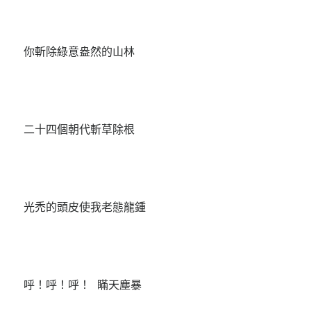
你斬除綠意盎然的山林
二十四個朝代斬草除根
光禿的頭皮使我老態龍鍾
呼！呼！呼！ 瞞天塵暴