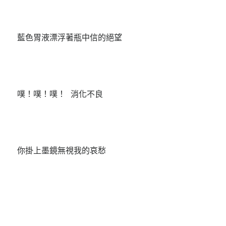
藍色胃液漂浮著瓶中信的絕望
噗！噗！噗！ 消化不良
你掛上墨鏡無視我的哀愁