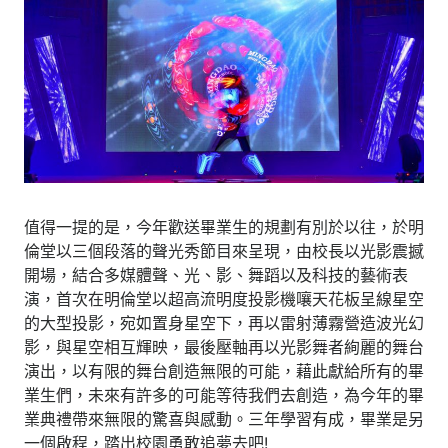
值得一提的是，今年歡送畢業生的規劃有別於以往，於明
倫堂以三個段落的聲光秀節目來呈現，由校長以光影震撼
開場，結合多媒體聲、光、影、舞蹈以及科技的藝術表
演，首次在明倫堂以超高流明度投影機嚷天花板呈線星空
的大型投影，宛如置身星空下，再以雷射薄霧營造
波光幻
影，與星空相互輝映，最後壓軸再以光影舞者絢麗的舞台
演出，以有限的舞台創造無限的可能，藉此獻給所有的畢
業生們，未來有許多的可能等待我們去創造，為今年的畢
業典禮帶來無限的驚喜與感動。三年學習有成，畢業是另
一個啟程，踏出校園勇敢追夢去吧!