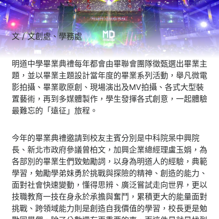
文 /
文創處
、學務處
明道中學畢業典禮每年都會由畢聯會團隊徵甄選出畢業主
題，並以畢業主題設計當年度的畢業系列活動，舉凡微電
影拍攝、畢業歌原創、現場演出及MV拍攝、各式大型裝
置藝術，再到多媒體製作，學生發揮各式創意，一起體驗
最難忘的「遠征」旅程。
今年的畢業典禮邀請到校友主賓分別是中科院杲中興院
長、新北市政府參議曾柏文，加興企業總經理盧玉娟，為
各部別的畢業生們致勉勵詞，以身為明道人的經驗，典範
學習，勉勵學弟妹勇於挑戰與探險的精神、創造的能力、
面對社會快速變動，懂得思辨、廣泛嘗試走向世界，更以
技職教育一技在身永於承擔與奮鬥，累積更大的能量面對
挑戰、跨領域能力則是創造自我價值的學習，校長更是勉