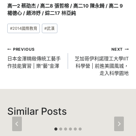
高一2 蔡劭杰 / 高二8 張哲榕 / 高二10 陳永錡 / 高二 9
楊德心 / 趙沛妤 / 綜二17 林亞純
Post
#
2014國際教育
#
武漢
Tags:
文
PREVIOUS
NEXT
章
日本金澤精緻傳統工藝手
芝加哥伊利諾理工大學IIT
作技能實習 | 樂“藝“金澤
科學營 | 前進美國風城，
導
走入科學園地
覽
Similar Posts