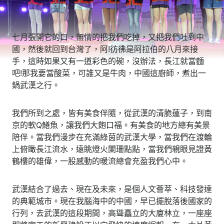
七月張開它的口，無情的把我們吃掉，又把我們吐到中
國，然後就回到台灣了，阿!彷彿是阿拉伯的八月來接
手，這時如果又有一道彩色的碗，沒辦法，長江就當麵
吧!那我要當酸菜，可誰又是牛肉，中國這廚師，煮出一
鍋武漢之行。
我們所到之處，皆有美食伴隨，從武漢的清脆蓮子，到南
京的軟Q鱔魚，讓我們大飽口福。有美食的地方總有美景
陪伴。當我們漫步在充滿綠茵的武漢大學，當我們在渡輪
上俯瞰長江流水，遠眺燈火闌珊點點，當我們親眼見證黃
鶴樓的雄偉，一股感動的暖流總會充盈我們心中。
武漢結合了過去、現在及未來，是個人文薈萃、科技發達
的典範城市。現在我腦海中的中國，早已擺脫落後國家的
行列，去武漢的這段期間，高聳矗立的大廈林立，一座座