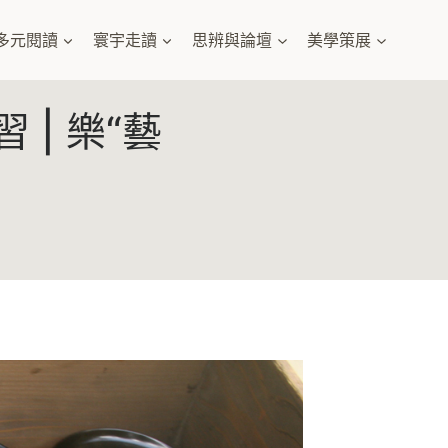
多元閱讀
寰宇走讀
思辨與論壇
美學策展
| 樂“藝