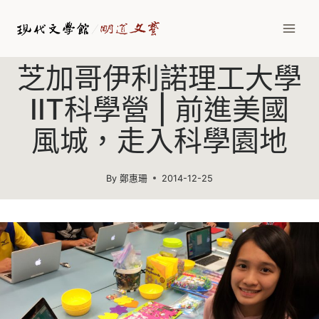
Skip
to
content
芝加哥伊利諾理工大學
IIT科學營 | 前進美國
風城，走入科學園地
By
鄭惠珊
2014-12-25