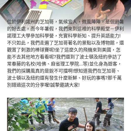
位於伊利諾州的芝加哥，氣候宜人，微風陣陣，是個避暑
的好去處。而今年暑假，我們來到這裡的科學殿堂－伊利
諾理工大學參加科學營，充實科學新知、提升英語能力!
不只如此，我們走遍了芝加哥著名的景點以及博物館，還
觀賞了刺激的棒球賽呢!坐了這麼久的飛機來到美國，怎
能不去其他地方看看呢?我們還到了波士頓及紐約參訪了
常春藤的名校(哈佛、麻省理工學院…等)並化身為遊客，
我們的採購風真的是銳不可擋啊!想知道我們在芝加哥、
波士頓以及紐約還有發生什麼新鮮、好玩的事嗎?那千萬
別錯過這次的分享喔!誠摯邀請大家!