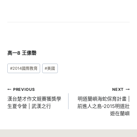
高一8 王傃磬
Post
#
2014國際教育
#
美國
Tags:
文
PREVIOUS
NEXT
章
漢台楚才作文競賽獲獎學
明道蘭嶼海蛇保育計畫 |
生夏令營 | 武漢之行
前進人之島-2015明道壯
導
遊在蘭嶼
覽