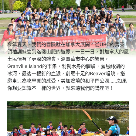
今年夏天，我們的冒險就在加拿大展開。從UBC的菁英
領袖訓練營到洛磯山脈的遊覽，一日一日，對加拿大的風
土民情有了更深的體會。溫哥華市中心的繁榮，
Granville Island的市集，划獨木舟的體驗，露易絲湖的
冰河，最後一根釘的血淚，創意十足的Beaver唱跳，搭
纜車只為吃早餐的感受，美加邊境的和平門公園……如果
你想要認識不一樣的世界，就來聽我們的講座吧！