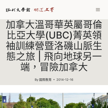
Skip
to
content
加拿大溫哥華英屬哥倫
比亞大學(UBC)菁英領
袖訓練營暨洛磯山脈生
態之旅 | 飛向地球另一
端，冒險加拿大
By
國際教育
2014-12-16