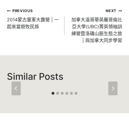
文
PREVIOUS
NEXT
章
2014蒙古童軍大露營 | 一
加拿大溫哥華英屬哥倫比
起來當遊牧民族
亞大學(UBC)菁英領袖訓
導
練營暨洛磯山脈生態之旅
覽
| 與加拿大同步學習
Similar Posts