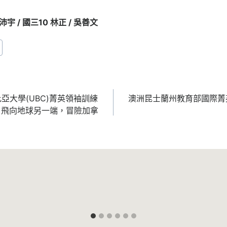
沛宇 / 國三10 林正 / 吳善文
亞大學(UBC)菁英領袖訓練
澳洲昆士蘭州教育部國際菁
| 飛向地球另一端，冒險加拿