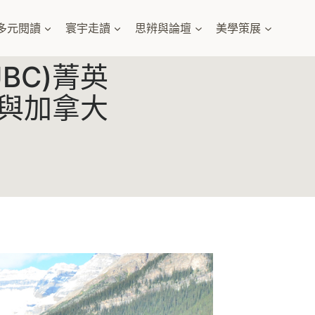
多元閱讀
寰宇走讀
思辨與論壇
美學策展
BC)菁英
 與加拿大