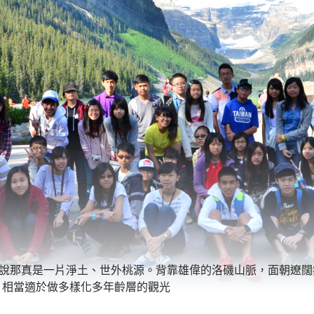
都說那真是一片淨土、世外桃源。背靠雄偉的洛磯山脈，面朝遼闊
，相當適於做多樣化多年齡層的觀光