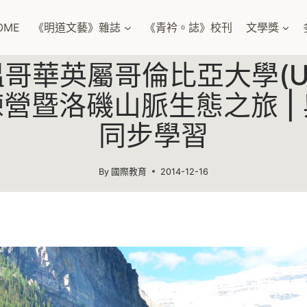
OME
《明道文藝》雜誌
《青衿。誌》校刊
文學獎
哥華英屬哥倫比亞大學(U
營暨洛磯山脈生態之旅 |
同步學習
By
國際教育
2014-12-16