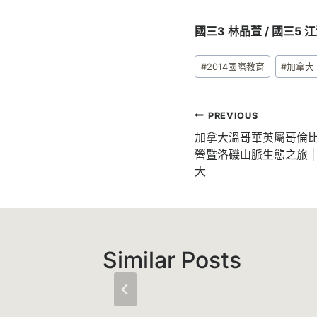
國三3 林品萱 / 國三5 江
Post
#
2014國際教育
#
加拿大
Tags:
文
PREVIOUS
章
加拿大溫哥華英屬哥倫比
營暨洛磯山脈生態之旅 
導
大
覽
Similar Posts