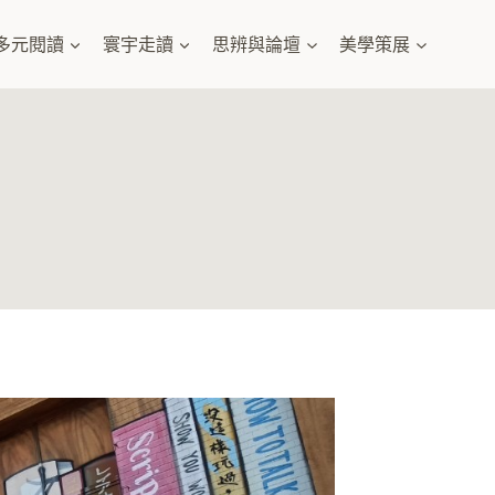
多元閱讀
寰宇走讀
思辨與論壇
美學策展