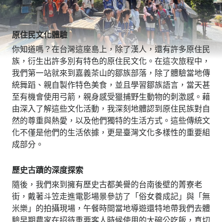
原住民文化體驗
你知道嗎？在台灣這座島上，除了漢人，還有許多原住民
族，衍生出許多別有特色的原住民文化。在這次旅程中，
我們第一站就來到嘉義茶山的鄒族部落，除了體驗當地傳
統舞蹈、親自製作特色美食，並且學習鄒族語言，當天甚
至有機會使用弓箭，親身感受獵捕野生動物的刺激感。藉
由深入了解這些文化活動，我深刻地體認到原住民族對自
然的尊重與熱愛，以及他們獨特的生活方式。這些傳統文
化不僅是他們的生活依據，更是臺灣文化多樣性的重要組
成部分。
歷史古蹟的深度探索
隨後，我們來到擁有歷史古都美譽的台南後壁的菁寮老
街，戴著斗笠走進電影場景參訪了「俗女養成記」與「無
米樂」的拍攝現場，午餐時間當地導遊還特地帶我們去體
驗早期農家在招待重要客人時候使用的大碗公吃飯，真切