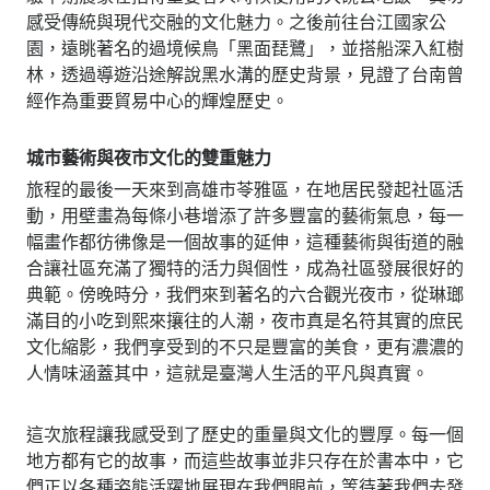
感受傳統與現代交融的文化魅力。之後前往台江國家公
園，遠眺著名的過境候鳥「黑面琵鷺」，並搭船深入紅樹
林，透過導遊沿途解說黑水溝的歷史背景，見證了台南曾
經作為重要貿易中心的輝煌歷史。
城市藝術與夜市文化的雙重魅力
旅程的最後一天來到高雄市苓雅區，在地居民發起社區活
動，用壁畫為每條小巷增添了許多豐富的藝術氣息，每一
幅畫作都彷彿像是一個故事的延伸，這種藝術與街道的融
合讓社區充滿了獨特的活力與個性，成為社區發展很好的
典範。傍晚時分，我們來到著名的六合觀光夜市，從琳瑯
滿目的小吃到熙來攘往的人潮，夜市真是名符其實的庶民
文化縮影，我們享受到的不只是豐富的美食，更有濃濃的
人情味涵蓋其中，這就是臺灣人生活的平凡與真實。
這次旅程讓我感受到了歷史的重量與文化的豐厚。每一個
地方都有它的故事，而這些故事並非只存在於書本中，它
們正以各種姿態活躍地展現在我們眼前，等待著我們去發