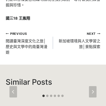
掘與珍惜。
國三18 王胤翔
文
PREVIOUS
NEXT
章
閱讀臺灣深度文化之旅│
新加坡環境與人文學習之
歷史與文學中的南臺灣漫
旅│景點探索
導
遊
覽
Similar Posts