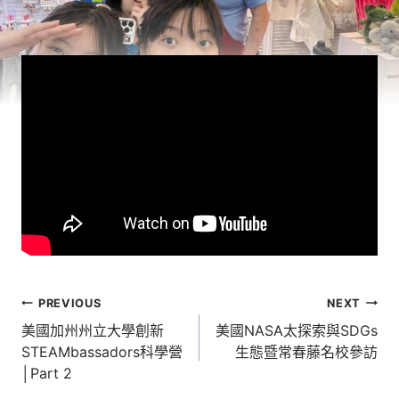
文
PREVIOUS
NEXT
章
美國加州州立大學創新
美國NASA太探索與SDGs
STEAMbassadors科學營
生態暨常春藤名校參訪
導
│Part 2