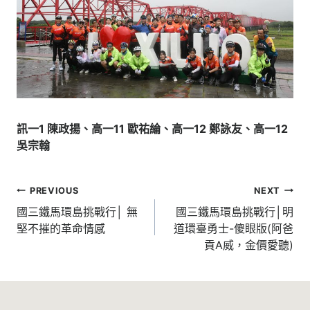
訊一1 陳政揚、高一11 歐祐綸、高一12 鄭詠友、高一12
吳宗翰
文
PREVIOUS
NEXT
章
國三鐵馬環島挑戰行│ 無
國三鐵馬環島挑戰行│明
堅不摧的革命情感
道環臺勇士-傻眼版(阿爸
導
貢A威，金價愛聽)
覽