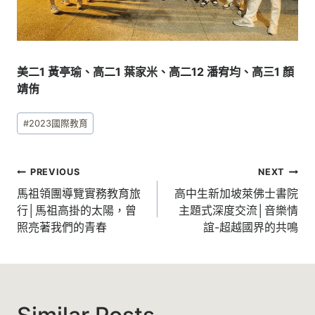
美二1 黃亭瑜、高二1 葉家米、高二12 潘宥均、高三1 顏
靖侑
Post
#
2023國際教育
Tags:
文
PREVIOUS
NEXT
章
馬祖領團導覽實務教育旅
高中生新加坡萊佛士書院
行│馬祖高掛的太陽，曾
主題式深度交流│音樂情
導
照亮著我們的青春
誼-超越國界的共鳴
覽