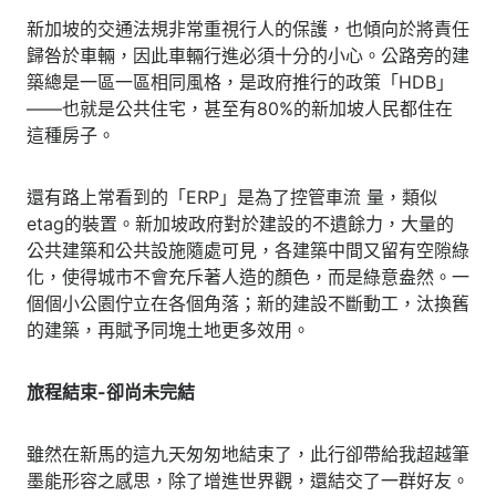
新加坡的交通法規非常重視行人的保護，也傾向於將責任
歸咎於車輛，因此車輛行進必須十分的小心。公路旁的建
築總是一區一區相同風格，是政府推行的政策「HDB」
——也就是公共住宅，甚至有80%的新加坡人民都住在
這種房子。
還有路上常看到的「ERP」是為了控管車流 量，類似
etag的裝置。新加坡政府對於建設的不遺餘力，大量的
公共建築和公共設施隨處可見，各建築中間又留有空隙綠
化，使得城市不會充斥著人造的顏色，而是綠意盎然。一
個個小公園佇立在各個角落；新的建設不斷動工，汰換舊
的建築，再賦予同塊土地更多效用。
旅程結束-卻尚未完結
雖然在新馬的這九天匆匆地結束了，此行卻帶給我超越筆
墨能形容之感思，除了增進世界觀，還結交了一群好友。