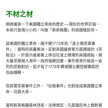
不材之材
稍微複習一下美國獨立革命的歷史──現在的世界巨強，
本來只是塊小小的，叫做「新英格蘭」的英國殖民地。
談美國的獨立革命，繞不開1773年的「波士頓茶葉事
件」：當時的英屬美洲，反對英國議會單方面通過的《茶
稅法》，於是示威者衝上停泊在波士頓港的英國商船，將
大量茶葉傾入海中。政府強硬回應，事件逐漸升級為一系
列的武裝對抗，這才有了1776年費城獨立廳悠揚響起的
自由鐘聲。
但其實茶葉事件之外，「松樹事件」也對促成美國獨立革
命，功莫大焉。
當時新英格蘭森林茂密，法律規定：凡是殖民地上樹幹基