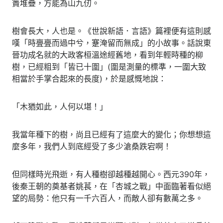
簣堆疊，方能為山九仞。
樹會長大，人也是。《世說新語．言語》篇裡便有這則感
嘆「時亹亹而過中兮，蹇淹留而無成」的小故事。話說東
晉功成名就的大政客桓溫途經舊地，看到年輕時種的柳
樹，已經粗到「皆已十圍」(圍是測量的標準，一圍大致
相當於手掌合起來的長度)，於是感慨地說：
「木猶如此，人何以堪！」
我當年種下的樹，尚且已經有了這麼大的變化；你想想這
麼多年，我們人到底經受了多少滄桑跌宕啊！
但同樣時光飛逝，有人種樹卻越種越開心。西元390年，
後秦王朝的奠基者姚萇，在「杏城之戰」中面臨著看似絕
望的局勢：他只有一千六百人，而敵人卻有數萬之多。