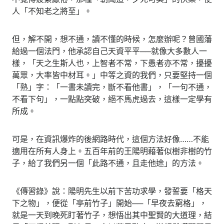
人「不知老之將至」。
但，解不開，想不通，讀不懂的時候，怎麼辦呢？曾國藩
給過一個法門，他承認自己天資平平──就像大多數人一
樣，「天之生斯人也，上智者不常，下愚者亦不常，擾擾
萬眾，大率皆中材耳。」中等之資的我們，只要堅持一個
「熟」字：「一書未讀完，斷不看他書」，「一句不通，
不看下句」，一點點突破，絕不馬虎過去，這樣一定學有
所成。
可是，在資訊爆炸的後網路時代，這個方法好像……不能
適用在所有人身上。五百年前的王陽明藉著似樹非樹的竹
子，給了我們另一個「此路不通，且走他途」的方法。
《傳習錄》說：陽明先生以前下苦功求學，發誓要「格天
下之物」，便從「亭前竹子」開始──「早夜去窮格」，
就是一天到晚死盯著竹子，想悟出其中聖賢的大道理，結