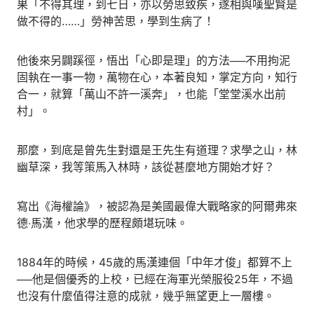
果「不得其理，到七日，亦以勞思致疾，遂相與嘆聖賢是
做不得的……」勞神苦思，學到生病了！
他後來另闢蹊徑，悟出「心即是理」的方法──不用拘泥
固執在一事一物，萬物在心，本著良知，掌定方向，知行
合一，就算「萬山不許一溪奔」，也能「堂堂溪水出前
村」。
那麼，到底是曾先生對還是王先生有道理？求學之山，林
幽草深，我等策馬入林時，該從甚麼地方開始才好？
寫出《海權論》，被認為是美國最偉大戰略家的阿爾弗來
德‧馬漢，他求學的歷程頗堪玩味。
1884年的時候，45歲的馬漢連個「中年才俊」都算不上
──他是個優秀的上校，已經在海軍光榮服役25年，不過
也沒有什麼值得注意的成就，幾乎無望更上一層樓。