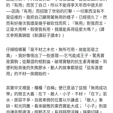
的『有用』而苦了自己，所以不能得享天年而中道夭折
──因為『有用』而招致了世俗的打擊，一切東西沒有不
是這樣的。我把自己顯現著無用的樣子，已經很久了，然
而有好幾次我還是幾乎被砍伐而死；『無用』對我而言，
正是大用啊。假使我有用，我還能長得這麼大嗎？」(譯
文參照黃錦鋐《新譯莊子讀本》)
仔細咀嚼著「是不材之木也，無所可用，故能若是之
壽」，我好像悟出了一些道理──乞丐能成王子，駑馬實
是寶駒；從艱澀的相對論，破壞實驗的抗生素青黴菌，到
便利貼背後的失敗膠水，動人的故事都是從「這有甚麼
用」的不材一族開始的。
其實中文裡面，種種「自稱」便已意涵了這個「無用成功
學」的微言大義：在下、敝人、小子、不材。「在下」若
水，居惡不爭，自居卑微的位置以示謙虛；「敝人」象
缺，和光同塵，看來破敗的東西實能大成；「小子」則是
自謙年輕識淺，經驗不足，有待時間淬鍊，琢磨切磋。