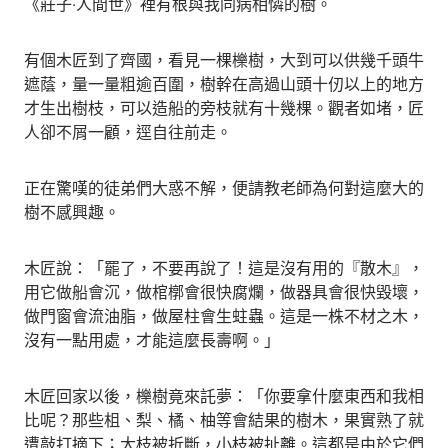
《莊子‧人間世》裡有根與我同病相憐的樹。
有個木匠到了齊國，看見一棵櫟樹，大到可以供幾千頭牛
遮蔭，量一量粗逾百圍，樹幹在高過山頭十仞以上的地方
才生出樹枝，可以造船的旁枝就有十幾棵。觀者如堵，匠
人卻不屑一顧，逕自往前走。
正在驚嘆的徒弟們大惑不解，便請教老師為何對這麼大的
樹不感興趣。
木匠說：「罷了，不要再說了！這是沒有用的『散木』，
用它做船會沉，做棺槨會很快腐爛，做器具會很快毀壞，
做門窗會流油脂，做屋柱會生蛀蟲。這是一株不材之木，
沒有一點用處，才能這麼長壽啊。」
木匠回家以後，櫟樹竟來託夢：「你要拿什麼東西和我相
比呢？那些柤、梨、橘、柚等會結果的樹木，果實熟了就
遭敲打摘下；大枝被折斷，小枝被扯離。這都是由於它們