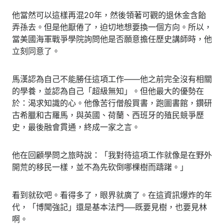
他當然可以這樣再混20年，然後領著可觀的退休金含飴
弄孫去。但是他厭倦了，迫切地想要換一個方向。所以，
當美國海軍戰爭學院詢問他是否願意擔任歷史講師時，他
立刻同意了。
馬漢認為自己不能勝任這項工作——他之前完全沒有相關
的學養，並認為自己「超級無知」。但他最大的優勢在
於：渴求知識的心。他像苦行僧般買書，跑圖書館，鑽研
古希臘和古羅馬，與英國、荷蘭、西班牙的殖民競爭歷
史，最後融會貫通，終成一家之言。
他在回顧學問之旅時說：「我對待這項工作就像是在野外
開荒的移民一樣，並不為先砍倒哪棵樹而躊躇。」
看到就砍吧。看得多了，眼界就廣了。在這資訊爆炸的年
代，「博聞強記」還是基本法門──既要見樹，也要見林
啊。