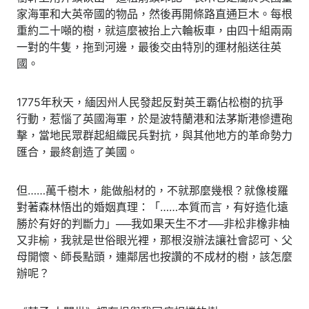
家海軍和大英帝國的物品，然後再開條路直通巨木。每根
重約二十噸的樹，就這麼被抬上六輪板車，由四十組兩兩
一對的牛隻，拖到河邊，最後交由特別的運材船送往英
國。
1775年秋天，緬因州人民發起反對英王霸佔松樹的抗爭
行動，惹惱了英國海軍，於是波特蘭港和法茅斯港慘遭砲
擊，當地民眾群起組織民兵對抗，與其他地方的革命勢力
匯合，最終創造了美國。
但……萬千樹木，能做船材的，不就那麼幾根？就像梭羅
對著森林悟出的婚姻真理：「……本質而言，有好造化遠
勝於有好的判斷力」──我如果天生不才──非松非橡非柚
又非榆，我就是世俗眼光裡，那根沒辦法讓社會認可、父
母開懷、師長點頭，連鄰居也按讚的不成材的樹，該怎麼
辦呢？