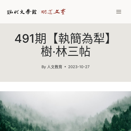
Skip
to
content
491期【執簡為犁】
樹‧林三帖
By
人文教育
2023-10-27