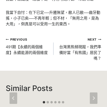
我當下自忖：在下已定──升遷無望，敝人已敝──齒牙動
搖，小子已矣──不再年輕；但不材，「無用之用，是為
大用」，倒真是可以受用一生的東西。
文
PREVIOUS
NEXT
章
491期【永續的兩個維
台灣黑熊頻現蹤，我們準
度】永續能源的兩個維度
備好當「有熊國」居民了
導
嗎？
覽
Similar Posts