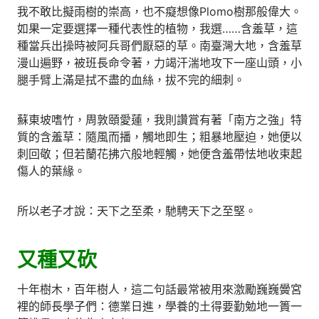
我不敢比擬雨樹的崇高，也不癡想像Plomo樹那般偉大。
如果一定要選擇一種代表性的植物，我選……含羞草，這
種當兵出操時被阿兵哥們厭惡的草。南臺灣大地，含羞草
漫山遍野，被班長命令著，力竭汗湍地攻下一座山頭，小
腿手臂上滿是拭不盡的血絲，拔不完的細刺。
蘇東坡嗜竹，周敦頤愛蓮，我則讚賞有著「南方之強」特
質的含羞草：隨風而播，觸地即生；粗暴地壓迫，她便以
刺回敬；但若蘭花拂穴般地輕觸，她便含羞帶怯地收束起
傷人的葉緣。
所以老子才說：天下之至柔，馳騁天下之至堅。
又種又砍
十年樹木，百年樹人，這二句話最常被用來激勵巍巍黌宮
裡的師長學子們：德業日進，學養的土得要勤勉地一簣一