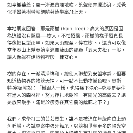
如亭榭華蓋；風一淅瀝蕭颯地吹，葉聲便奔騰澎湃，感覺
似乎攀著樹幹就能隨著遠舉高飛上天。
本地朋友回答：那是雨樹 (Rain Tree)。高大的原因是因
為這裡沒有颱風──樹大，不怕招風。雨樹的樣子還真長
得像把巨型雨傘，如果大雨驟至，停在樹下，還真可以像
當年泰山上幫秦始皇遮風蔽雨的那顆「五大夫松」一般，
讓人像躲在建築物裡般一樣安心。
樹的存在，一派清凈祥和，總使人聯想到安謐寧靜，但要
知道植物界的物競天擇，可一點不比動物遜色哩。恩斯
特‧塞頓就說：「樹跟人一樣，也得痛下決心─究竟是要住
在迷人的森林裡，努力掙扎地朝唯一有陽光的高處去？還
是放棄競爭，滿足於棲身在其它樹的蔭庇之下？」
我們，求學打工的芸芸眾生，誰不是被迫在年級崗位上頭
角崢嶸，考試專案中張牙舞爪，以競相爭奪更多的陽光空
氣水，求得百中選一的高分上榜或生存升遷的機會？所謂