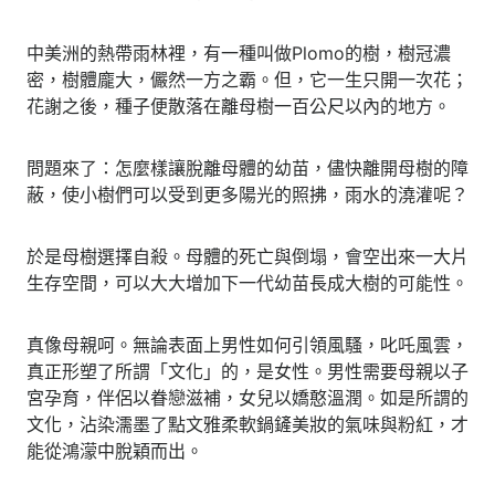
中美洲的熱帶雨林裡，有一種叫做Plomo的樹，樹冠濃
密，樹體龐大，儼然一方之霸。但，它一生只開一次花；
花謝之後，種子便散落在離母樹一百公尺以內的地方。
問題來了：怎麼樣讓脫離母體的幼苗，儘快離開母樹的障
蔽，使小樹們可以受到更多陽光的照拂，雨水的澆灌呢？
於是母樹選擇自殺。母體的死亡與倒塌，會空出來一大片
生存空間，可以大大增加下一代幼苗長成大樹的可能性。
真像母親呵。無論表面上男性如何引領風騷，叱吒風雲，
真正形塑了所謂「文化」的，是女性。男性需要母親以子
宮孕育，伴侶以眷戀滋補，女兒以嬌憨溫潤。如是所謂的
文化，沾染濡墨了點文雅柔軟鍋鏟美妝的氣味與粉紅，才
能從鴻濛中脫穎而出。