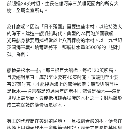
部超過24英吋粗、生長在離河岸三英哩範圍內的所有大
樹，全屬皇室所有。
為什麼呢？因為「日不落國」需要這些木材，以維持強大
的海軍。建造一艘帆船時代，典型的74門砲英國戰艦，
光是船身就要用掉相當於七八百棵樹的木材。以十九世紀
英國海軍戰神納爾遜將軍，那艘排水量3500噸的「勝利
號」為例：
船桅是松木──船上那三根巨大船桅，每根120英呎高，
且要絕對筆直，底部至少要有40英吋寬、頂端則至少要
有27英吋寬，才能撐過海上的驚濤駭浪；船殼與船首柱
是橡木──通常都是超過百年的老樹；龍骨是柚木──這是
世界上最堅硬、最能抵抗蠕蟲啃噬的木材之一；對船體形
成二次保護的龍骨板是榆木。
英王的代理商在美洲殖民地，一旦找到合適的樹，便會在
樹幹上用斧頭砍出一道粗箭頭印記，表示它是屬於英國皇