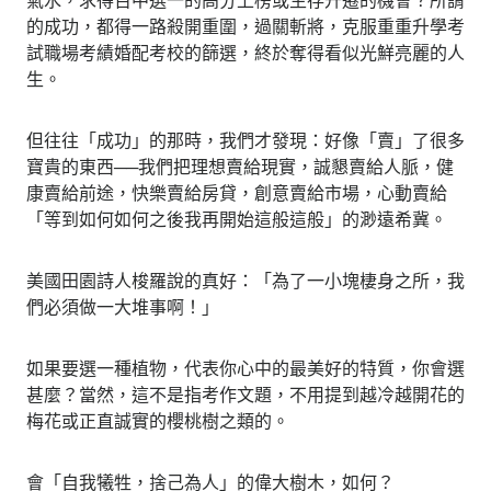
的成功，都得一路殺開重圍，過關斬將，克服重重升學考
試職場考績婚配考校的篩選，終於奪得看似光鮮亮麗的人
生。
但往往「成功」的那時，我們才發現：好像「賣」了很多
寶貴的東西──我們把理想賣給現實，誠懇賣給人脈，健
康賣給前途，快樂賣給房貸，創意賣給市場，心動賣給
「等到如何如何之後我再開始這般這般」的渺遠希冀。
美國田園詩人梭羅說的真好：「為了一小塊棲身之所，我
們必須做一大堆事啊！」
如果要選一種植物，代表你心中的最美好的特質，你會選
甚麼？當然，這不是指考作文題，不用提到越冷越開花的
梅花或正直誠實的櫻桃樹之類的。
會「自我犧牲，捨己為人」的偉大樹木，如何？