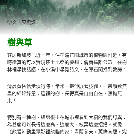
◎文／衷曉煒
樹與草
客居新加坡已近十年。住在這花園城市的植物園附近，有
時還真的可以實現莎士比亞的夢想：偶爾遠離公眾，在樹
林裡尋找話語，在小溪中尋覓詩文，在礫石間找到教誨。
清晨黃昏信步漫行時，常常一邊伸展著肢體，一邊讚歎無
盡的綿綿綠意：這裡的樹，長得真是自由自在，無拘無
束！
特別有一種樹，總讓很少在城市裡看到大樹的我們訝異：
為甚麼可以長得這麼高，這麼大，枝葉這麼招搖。就像
《龍貓》動畫電影裡龍貓的家：青蔭參天，蔥綠茸碧，宛