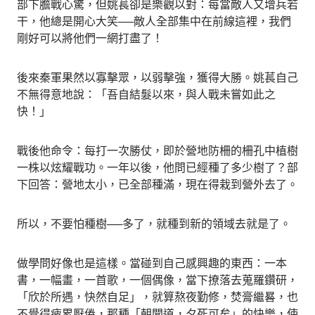
部下膽戰心驚，但姚萇卻是樂觀以對：每當敵人又增兵若
干，他總是開心大笑──敵人全部集中在前線這裡，我們
剛好可以將他們一網打盡了！
後來秦軍果然以寡擊眾，以弱擊強，獲得大勝。姚萇自己
不無得意地說：「吾自結髮以來，與人戰未嘗如此之
快！」
戰後他命令：每打一次勝仗，即於營地防柵的柵孔中植樹
一株以炫耀戰功。一年以後，他問已經種了多少樹了？部
下回答：營地太小，已全部種滿，現在得栽到營外去了。
所以，不要怕種樹──多了，就種到新的領域去就是了。
做學問好像也是這樣。當碰到自己感興趣的東西：一本
書，一幅畫，一首歌，一個偶像，當下撩落去蒐羅鑽研，
「欣於所遇，快然自足」，就算熬夜勤修，焚膏繼晷，也
不覺得疲累厭倦，那種「朝聞道，夕死可矣」的快樂，使