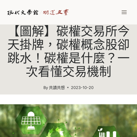
Skip
to
content
【圖解】碳權交易所今
天掛牌，碳權概念股卻
跳水！碳權是什麼？一
次看懂交易機制
By
共讀共想
2023-10-20