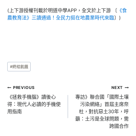
(上下游授權刊載於明道中學APP，全文於上下游 〔
《食
農教育法》三讀通過！全民力挺在地農業時代來臨
〕)
Post
#
終結飢餓
Tags:
文
PREVIOUS
NEXT
章
《拯救手機腦》讀後心
專訪》聯合國「國際土壤
得：現代人必讀的手機使
污染網絡」首屆主席奈
導
用指南
杜，對抗惡土30年，呼
覽
籲：土污是全球問題，需
跨國合作