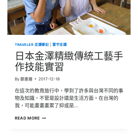
驗
國
際
教
育
旅
行
TRAVELER 走讀筆記
|
寰宇走讀
日本金澤精緻傳統工藝手
作技能實習
By
鄭惠珊
2017-12-18
在這次的教育旅行中，學到了許多與台灣不同的事
物及知識，不管是設計還是生活方面。在台灣的
我，可能畫畫畫累了抑或是…
日
READ MORE
本
金
澤