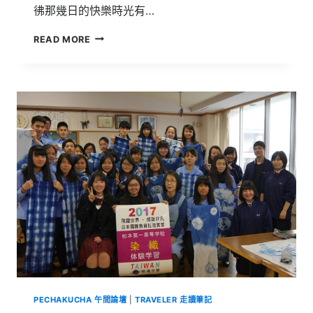
彿那幾日的快樂時光有…
日
READ MORE
本
金
澤
精
緻
傳
統
工
藝
手
作
技
能
實
習
PECHAKUCHA 午間論壇
|
TRAVELER 走讀筆記