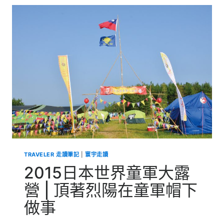
精
緻
傳
統
工
藝
手
作
技
能
實
習
TRAVELER 走讀筆記
|
寰宇走讀
2015日本世界童軍大露
營 | 頂著烈陽在童軍帽下
做事