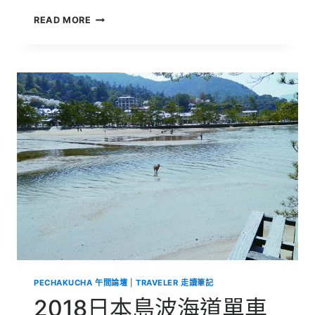
日
READ MORE
本
高
校
暨
和
菓
子
餐
飲
文
化
體
驗
國
際
教
育
旅
行
PECHAKUCHA 午間論壇
|
TRAVELER 走讀筆記
2018日本島波海道單車