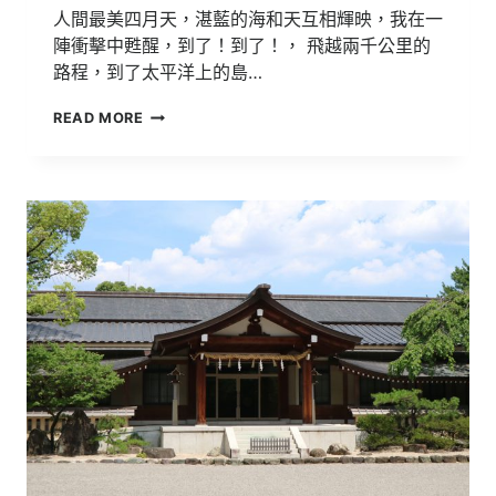
人間最美四月天，湛藍的海和天互相輝映，我在一
陣衝擊中甦醒，到了！到了！， 飛越兩千公里的
路程，到了太平洋上的島…
2018
READ MORE
日
本
島
波
海
道
單
車
教
育
旅
行