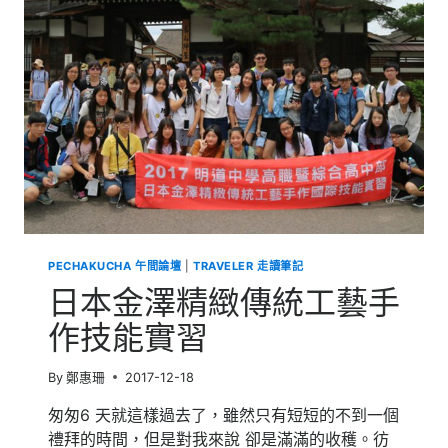
傳
統
工
藝
手
作
技
能
實
習
|
起
飛，
對
PECHAKUCHA 午間論壇
|
TRAVELER 走讀筆記
流
層，
日本金澤精緻傳統工藝手
平
流
作技能實習
層，
對
By
鄭惠珊
2017-12-18
流
層。
匆匆6 天就這樣過去了，雖然只有短短的不到一個
日
禮拜的時間，但是對我來說 卻是滿滿的收穫。彷
本。