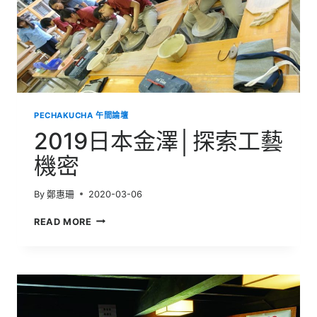
PECHAKUCHA 午間論壇
2019日本金澤│探索工藝
機密
By
鄭惠珊
2020-03-06
2019
READ MORE
日
本
金
澤
│
探
索