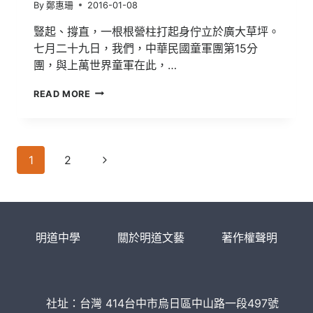
By
鄭惠珊
2016-01-08
豎起、撐直，一根根營柱打起身佇立於廣大草坪。
七月二十九日，我們，中華民國童軍團第15分
團，與上萬世界童軍在此，…
2015
READ MORE
日
本
世
界
Page
童
Next
1
2
軍
navigation
Page
大
露
營
|
明道中學
關於明道文藝
著作權聲明
頂
著
烈
陽
在
社址：台灣 414台中市烏日區中山路一段497號
童