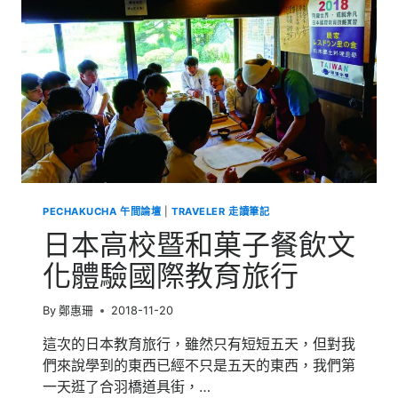
工
藝
機
密
PECHAKUCHA 午間論壇
|
TRAVELER 走讀筆記
日本高校暨和菓子餐飲文
化體驗國際教育旅行
By
鄭惠珊
2018-11-20
這次的日本教育旅行，雖然只有短短五天，但對我
們來說學到的東西已經不只是五天的東西，我們第
一天逛了合羽橋道具街，…