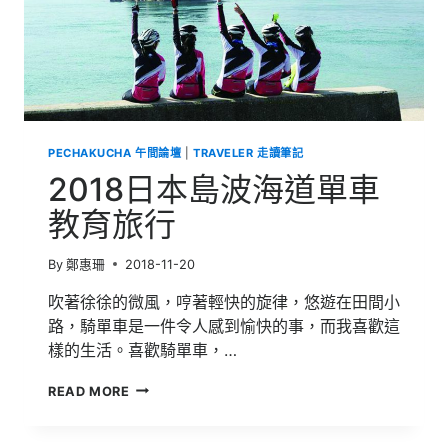
行
|
「烈
日
灼
灼
撥
碧
PECHAKUCHA 午間論壇
|
TRAVELER 走讀筆記
浪，
和
2018日本島波海道單車
風
徐
教育旅行
徐
撫
By
鄭惠珊
2018-11-20
春
櫻」
吹著徐徐的微風，哼著輕快的旋律，悠遊在田間小
路，騎單車是一件令人感到愉快的事，而我喜歡這
樣的生活。喜歡騎單車，…
2018
READ MORE
日
本
島