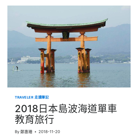
波
海
道
單
車
教
育
旅
行
TRAVELER 走讀筆記
2018日本島波海道單車
教育旅行
By
鄭惠珊
2018-11-20