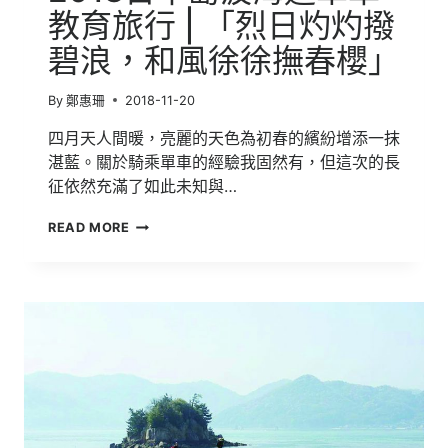
教育旅行 | 「烈日灼灼撥
碧浪，和風徐徐撫春櫻」
By
鄭惠珊
2018-11-20
四月天人間暖，亮麗的天色為初春的繽紛增添一抹
湛藍。關於騎乘單車的經驗我固然有，但這次的長
征依然充滿了如此未知與…
2018
READ MORE
日
本
島
波
海
道
單
車
教
育
旅