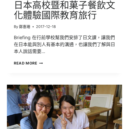
日本高校暨和菓子餐飲文
化體驗國際教育旅行
By
鄭惠珊
2017-12-18
Briefing 在行前學校幫我們安排了日文課，讓我們
在日本能與別人有基本的溝通，也讓我們了解與日
本人說話需要…
日
READ MORE
本
高
校
暨
和
菓
子
餐
飲
文
化
體