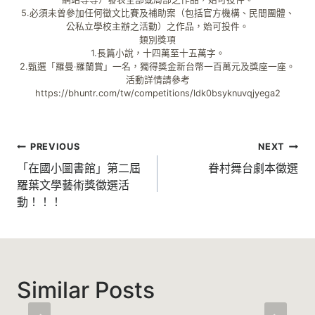
5.必須未曾參加任何徵文比賽及補助案（包括官方機構、民間團體、
公私立學校主辦之活動）之作品，始可投件。
類別獎項
1.長篇小說，十四萬至十五萬字。
2.甄選「羅曼‧羅蘭賞」一名，獨得獎金新台幣一百萬元及獎座一座。
活動詳情請參考
https://bhuntr.com/tw/competitions/ldk0bsyknuvqjyega2
文
PREVIOUS
NEXT
章
「在國小圖書館」第二屆
眷村舞台劇本徵選
羅葉文學藝術獎徵選活
導
動！！！
覽
Similar Posts