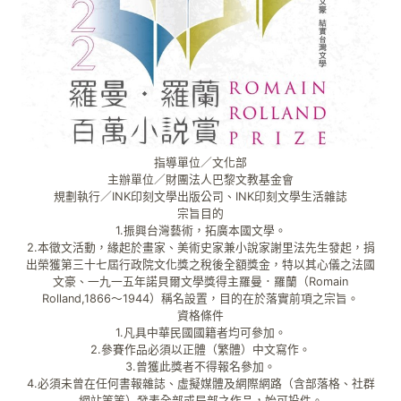
指導單位／文化部
主辦單位／財團法人巴黎文教基金會
規劃執行／INK印刻文學出版公司、INK印刻文學生活雜誌
宗旨目的
1.振興台灣藝術，拓廣本國文學。
2.本徵文活動，緣起於畫家、美術史家兼小說家謝里法先生發起，捐
出榮獲第三十七屆行政院文化獎之稅後全額獎金，特以其心儀之法國
文豪、一九一五年諾貝爾文學獎得主羅曼．羅蘭（Romain
Rolland,1866～1944）稱名設置，目的在於落實前項之宗旨。
資格條件
1.凡具中華民國國籍者均可參加。
2.參賽作品必須以正體（繁體）中文寫作。
3.曾獲此獎者不得報名參加。
4.必須未曾在任何書報雜誌、虛擬媒體及網際網路（含部落格、社群
網站等等）發表全部或局部之作品，始可投件。