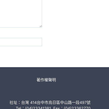
著作權聲明
社址：台灣 414台中市烏日區中山路一段497號
Tel：(04)23341381 Fax：(04)23362770