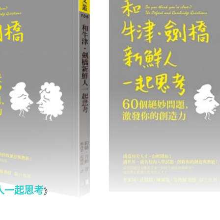
人一起思考
》