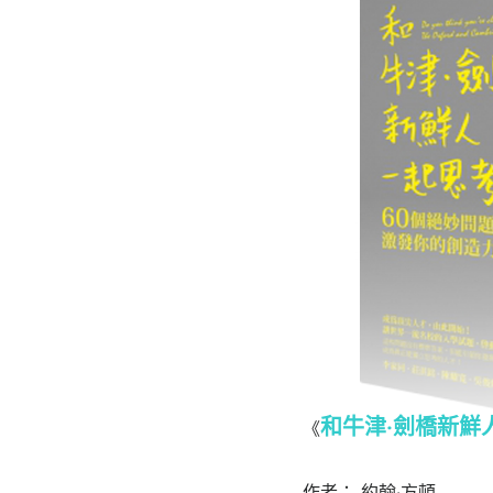
和牛津‧劍橋新鮮
《
作者： 約翰‧方頓