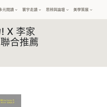
多元閱讀
寰宇走讀
思辨與論壇
美學策展
 X 李家
 聯合推薦