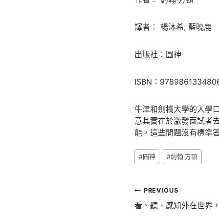
譯者： 楊沐希, 藍曉鹿
出版社：圓神
ISBN：978986133480
牛津和劍橋大學的入學
意其實在於激發面試者
能，這些問題沒有標準答
Post
#
圓神
#
約翰‧方頓
Tags:
文
PREVIOUS
章
看、聽、感知外在世界，