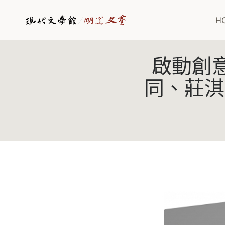
Skip
to
H
content
啟動創意
同、莊淇