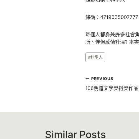
條碼：4719025007777
每個人都身兼許多社會
所、伴侶感情升溫? 本
Post
#
科學人
Tags:
文
PREVIOUS
章
106明道文學獎得獎作
導
覽
Similar Posts