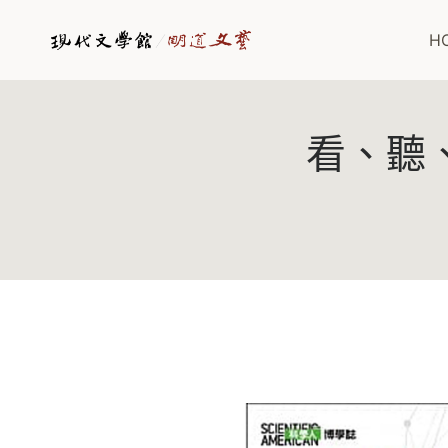
Skip
to
H
content
看、聽