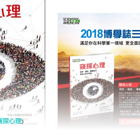
窺探心理
》