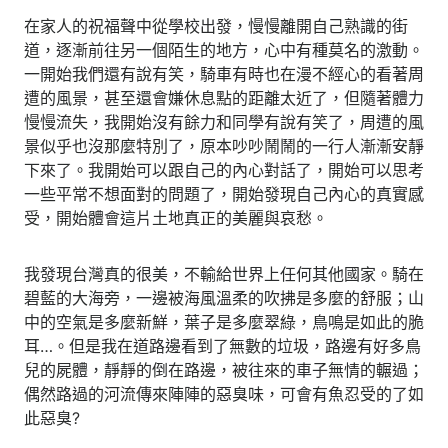
在家人的祝福聲中從學校出發，慢慢離開自己熟識的街
道，逐漸前往另一個陌生的地方，心中有種莫名的激動。
一開始我們還有說有笑，騎車有時也在漫不經心的看著周
遭的風景，甚至還會嫌休息點的距離太近了，但隨著體力
慢慢流失，我開始沒有餘力和同學有說有笑了，周遭的風
景似乎也沒那麼特別了，原本吵吵鬧鬧的一行人漸漸安靜
下來了。我開始可以跟自己的內心對話了，開始可以思考
一些平常不想面對的問題了，開始發現自己內心的真實感
受，開始體會這片土地真正的美麗與哀愁。
我發現台灣真的很美，不輸給世界上任何其他國家。騎在
碧藍的大海旁，一邊被海風溫柔的吹拂是多麼的舒服；山
中的空氣是多麼新鮮，葉子是多麼翠綠，鳥鳴是如此的脆
耳…。但是我在道路邊看到了無數的垃圾，路邊有好多鳥
兒的屍體，靜靜的倒在路邊，被往來的車子無情的輾過；
偶然路過的河流傳來陣陣的惡臭味，可會有魚忍受的了如
此惡臭?