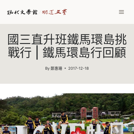
Skip
to
content
國三直升班鐵馬環島挑
戰行 | 鐵馬環島行回顧
By
鄭惠珊
2017-12-18