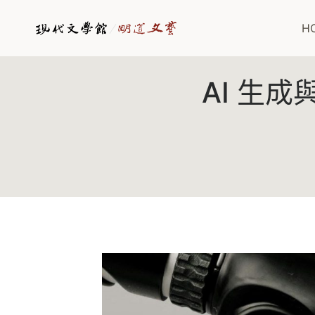
Skip
to
H
content
AI 生