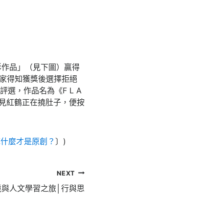
攝影作品」（見下圖）贏得
位藝術家得知獲獎後選擇拒絕
AI 類評選，作品名為《F L A
好看見紅鶴正在撓肚子，便按
底什麼才是原創？
〕)
NEXT
境與人文學習之旅│行與思