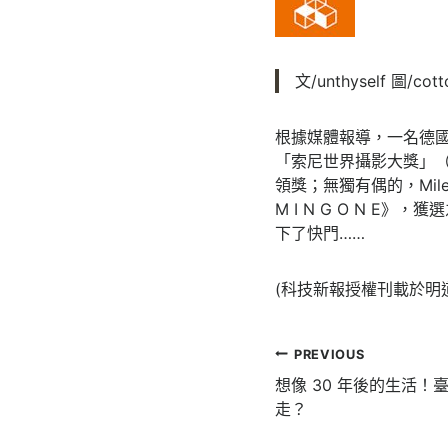
文/unthyself 圖/cott
根據媒體報導，一名德國藝
「索尼世界攝影大獎」（So
領獎；無獨有偶的，Miles A
M I N G O N 
下了快門……
(科技新報授權刊載於明
文
PREVIOUS
章
想像 30 年後的生活
走？
導