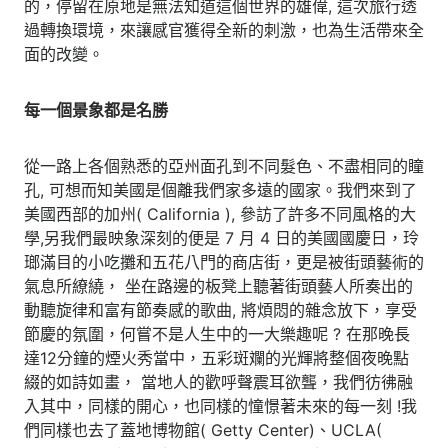
的，停留在原地是無法知道這個世界的雄偉, 這次旅行透
過轉換環境，來讓感官獲得全新的刺激，也為生活帶來全
面的改變。
每一個景象都是名勝
從一路上各個熟悉的亞州面孔到不同髮色、不盡相同的瞳
孔, 可想而知美國是個離我們家多遠的國家。我們來到了
美國西部的加州( California ), 參訪了許多不同風格的大
學,另我們最映象深刻的便是 7 月 4 日的美國國慶日，玲
瑯滿目的小吃攤和五花八門的商店街，更是被街頭藝術的
氣息所繚繞， 坐在路邊的板凳上聽著街頭藝人所奏出的
動聽旋律和富有節奏感的歌曲, 將煩悶的雜念放下，享受
節慶的氛圍，何嘗不是人生中的一大樂趣呢 ? 在那晚長
達12分鐘的煙火秀當中，五彩斑斕的光輝將整個夜晚點
綴的如詩如畫， 當地人的歡呼聲震耳欲聾，我們彷彿融
入其中，同樣的開心，也同樣的憧憬著未來的每一刻 !我
們同樣也去了蓋地博物館( Getty Center)、UCLA(