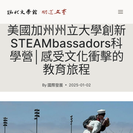
Skip
to
content
美國加州州立大學創新
STEAMbassadors科
學營│感受文化衝擊的
教育旅程
By
國際發展
2025-01-02