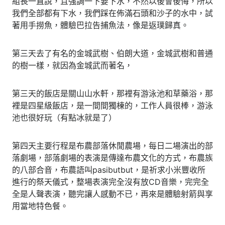
組長一直說，且強調一下要下水，不然以後會後悔，所以
我們全部都有下水，我們踩在佈滿石頭和沙子的水中，試
著用手撈魚，體驗巴拉告捕魚法，像是返璞歸真。
第三天去了有名的金城武樹、伯朗大道，金城武樹和普通
的樹一樣，就因為金城武而著名，
第三天的飯店是關山山水軒，那裡有游泳池和草藥浴，那
裡是四星級飯店，是一間間獨棟的，工作人員很棒，游泳
池也很好玩（有點冰就是了）
第四天主要行程是布農部落休閒農場，每日二場演出的部
落劇場，部落劇場的表演是傳達布農文化的方式，布農族
的八部合音，布農語叫pasibutbut，是祈求小米豐收所
進行的祭天儀式，整場表演完全沒有放CD音樂，完完全
全是人聲表演，聽完讓人感動不已，再來是體驗射箭與享
用當地特色餐。