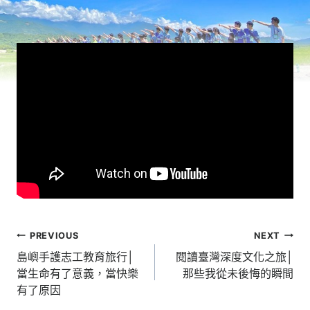
文
PREVIOUS
NEXT
章
島嶼手護志工教育旅行│
閱讀臺灣深度文化之旅│
當生命有了意義，當快樂
那些我從未後悔的瞬間
導
有了原因