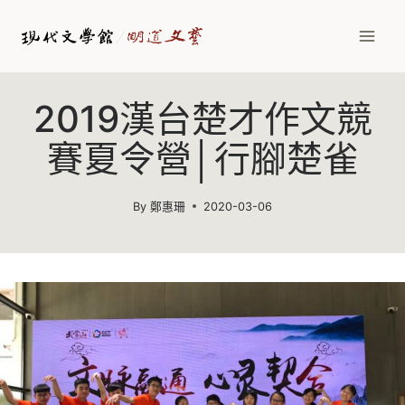
2019漢台楚才作文競
賽夏令營│行腳楚雀
By
鄭惠珊
2020-03-06