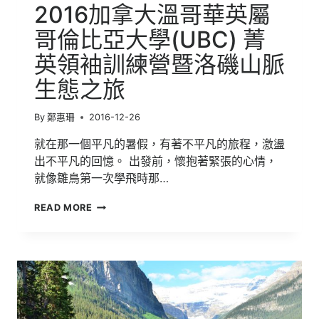
練
2016加拿大溫哥華英屬
營
暨
哥倫比亞大學(UBC) 菁
洛
英領袖訓練營暨洛磯山脈
磯
山
生態之旅
脈
生
態
By
鄭惠珊
2016-12-26
之
旅
就在那一個平凡的暑假，有著不平凡的旅程，激盪
|
出不平凡的回憶。 出發前，懷抱著緊張的心情，
溫
就像雛鳥第一次學飛時那…
市
校
2016
應
READ MORE
加
@YVR
拿
大
溫
哥
華
英
屬