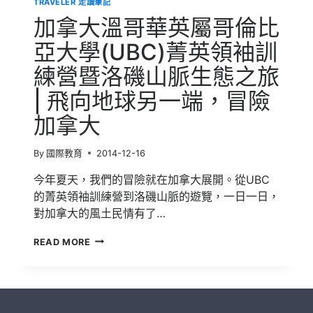
TRAVELER 走讀筆記
練
營
加拿大溫哥華英屬哥倫比
暨
洛
亞大學(UBC)菁英領袖訓
磯
練營暨洛磯山脈生態之旅
山
脈
| 飛向地球另一端，冒險
生
態
加拿大
之
旅
|
By
國際教育
2014-12-16
與
加
今年夏天，我們的冒險就在加拿大展開。從UBC
拿
的菁英領袖訓練營到洛磯山脈的遊覽，一日一日，
大
對加拿大的風土民情有了…
同
步
加
READ MORE
學
拿
習
大
溫
哥
華