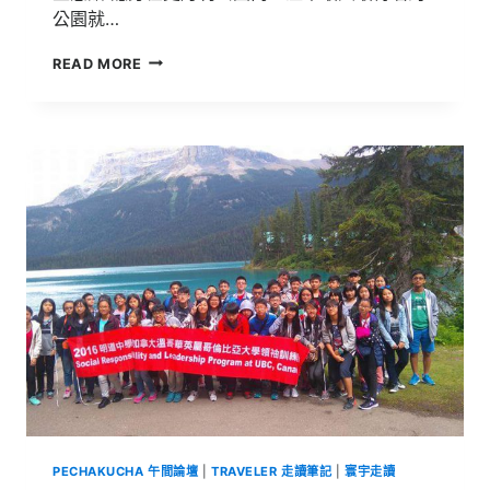
公園就…
2016
READ MORE
加
拿
大
溫
哥
華
英
屬
哥
倫
比
亞
大
學
(UBC)
菁
英
領
袖
PECHAKUCHA 午間論壇
|
TRAVELER 走讀筆記
|
寰宇走讀
訓