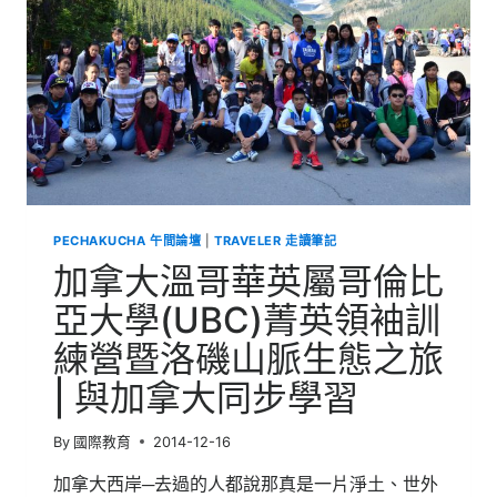
哥
倫
比
亞
大
學
(UBC)
菁
英
領
袖
PECHAKUCHA 午間論壇
|
TRAVELER 走讀筆記
訓
練
加拿大溫哥華英屬哥倫比
營
暨
亞大學(UBC)菁英領袖訓
洛
練營暨洛磯山脈生態之旅
磯
山
| 與加拿大同步學習
脈
生
態
By
國際教育
2014-12-16
之
旅
加拿大西岸─去過的人都說那真是一片淨土、世外