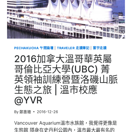
PECHAKUCHA 午間論壇
|
TRAVELER 走讀筆記
|
寰宇走讀
2016加拿大溫哥華英屬
哥倫比亞大學(UBC) 菁
英領袖訓練營暨洛磯山脈
生態之旅 | 溫市校應
@YVR
By
鄭惠珊
2016-12-26
Vancouver Aquarium溫市水族館，我覺得更像是
生態館 隱身在史丹利公園內，溫市最大最有名的