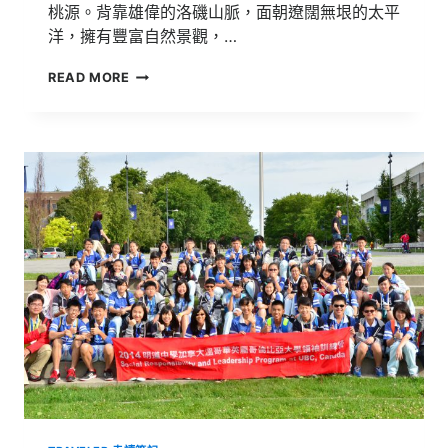
桃源。背靠雄偉的洛磯山脈，面朝遼闊無垠的太平
洋，擁有豐富自然景觀，…
加
READ MORE
拿
大
溫
哥
華
英
屬
哥
倫
比
亞
大
學
(UBC)
菁
英
領
袖
訓