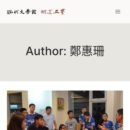
Skip
to
content
Author: 鄭惠珊