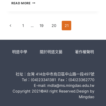
非
READ MORE
洲
國
際
志
Page
工
Previous
1
...
19
20
21
服
navigation
Page
務
學
習
|
明道中學
關於明道文藝
著作權聲明
撞
擊
生
命
的
社址：台灣 414台中市烏日區中山路一段497號
體
驗
Tel：(04)23341381 Fax：(04)23362770
E-mail: mdla@ms.mingdao.edu.tw
Copyright 2021©All right Reserved.Design by
Mingdao