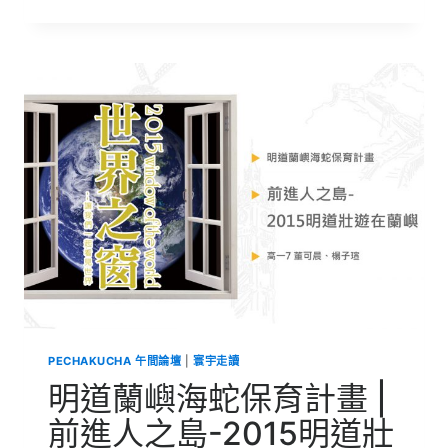
道
蘭
嶼
海
蛇
保
育
計
畫
|
2015
明
道
壯
遊
在
「蘭
嶼」
PECHAKUCHA 午間論壇
|
寰宇走讀
明道蘭嶼海蛇保育計畫 |
前進人之島-2015明道壯