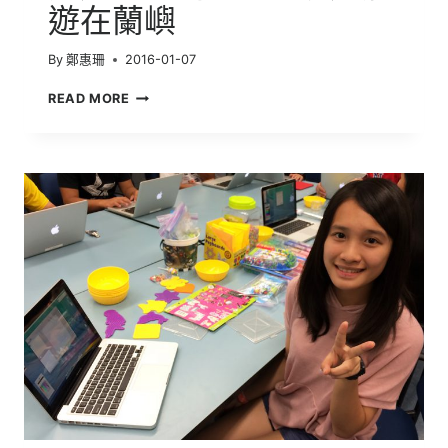
遊在蘭嶼
By
鄭惠珊
2016-01-07
明
READ MORE
道
蘭
嶼
海
蛇
保
育
計
畫
|
前
進
人
之
島-2015
明
道
壯