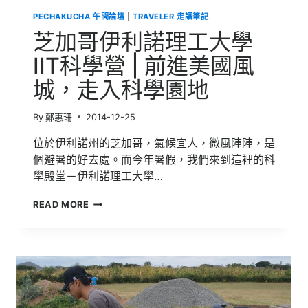
遊
PECHAKUCHA 午間論壇
|
TRAVELER 走讀筆記
在
蘭
芝加哥伊利諾理工大學
嶼
IIT科學營 | 前進美國風
城，走入科學園地
By
鄭惠珊
2014-12-25
位於伊利諾州的芝加哥，氣候宜人，微風陣陣，是
個避暑的好去處。而今年暑假，我們來到這裡的科
學殿堂－伊利諾理工大學…
芝
READ MORE
加
哥
伊
利
諾
理
工
大