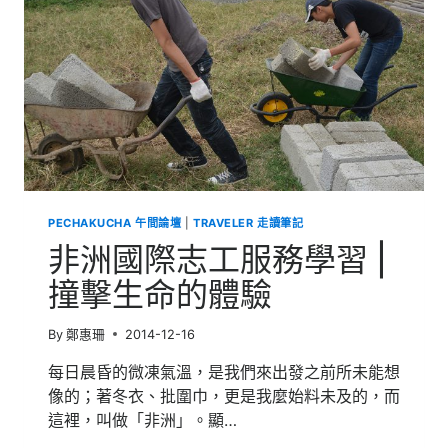
學
IIT
科
學
營
|
前
進
美
國
風
PECHAKUCHA 午間論壇
|
TRAVELER 走讀筆記
城，
走
非洲國際志工服務學習 |
入
科
撞擊生命的體驗
學
園
By
鄭惠珊
2014-12-16
地
每日晨昏的微凍氣溫，是我們來出發之前所未能想
像的；著冬衣、批圍巾，更是我麼始料未及的，而
這裡，叫做「非洲」。顯…