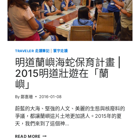
TRAVELER 走讀筆記
|
寰宇走讀
明道蘭嶼海蛇保育計畫 |
2015明道壯遊在「蘭
嶼」
By
鄭惠珊
2016-01-08
蔚藍的大海、堅強的人文、美麗的生態與核廢料的
爭議，都讓蘭嶼這片土地更加誘人。2015年的夏
天，我們來到了這個神…
明
READ MORE