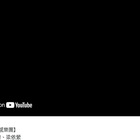
色動感樂團】
瑋、梁依縈