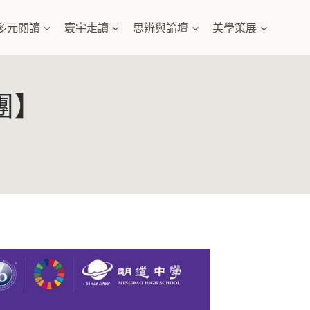
多元閱讀
寰宇走讀
思辨與論壇
美學策展
樂團】