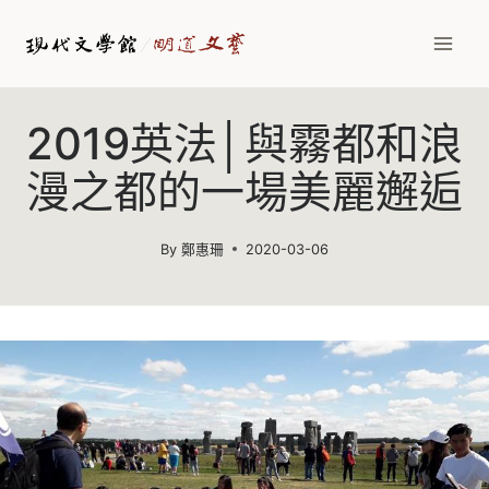
Skip
to
content
2019英法│與霧都和浪
漫之都的一場美麗邂逅
By
鄭惠珊
2020-03-06