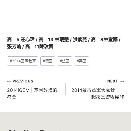
高二5 莊心瑋 / 高二13 林珉慧 / 洪紫芫 / 高二8林宜蓁 /
張芳瑜 / 高二11陳玟蓁
Post
#
2014國際教育
#
德國
#
法國
#
英國
Tags:
文
PREVIOUS
NEXT
章
2014iGEM | 基因改造的
2014蒙古童軍大露營 | 一
盛會
起來當遊牧民族
導
覽