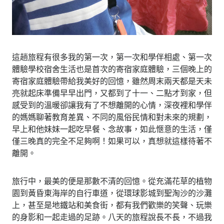
這趟旅程有很多我的第一次，第一次和學伴相處、第一次
體驗學校宿舍生活也是首次的寄宿家庭體驗，三個晚上的
寄宿家庭體驗帶給我美好的回憶，雖然周末兩天都是天未
亮就起床準備早早出門，又都到了十一、二點才到家，但
感受到的溫暖卻讓我有了不想離開的心情，深夜裡和學伴
的媽媽聊著教育差異、不同的風俗民情和對未來的規劃，
早上和他妹妹一起吃早餐、念故事，如此愜意的生活，僅
僅三晚真的完全不足夠啊！如果可以，真想就這樣待著不
離開。
旅行中，最美的便是那數不清的回憶。從充滿花草的植物
園到黃昏東海岸的自行車道，從環球影城到聖淘沙的沙灘
上，甚至是地鐵站和美食街，都有我們歡樂的笑聲、玩樂
的身影和一起走過的足跡。八天的旅程說長不長，不過我