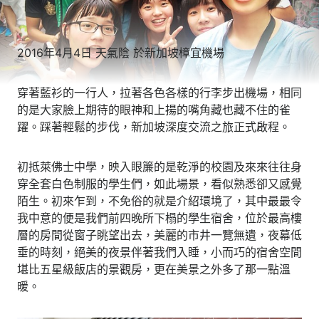
2016年4月4日 天氣陰 於新加坡樟宜機場
穿著藍衫的一行人，拉著各色各樣的行李步出機場，相同
的是大家臉上期待的眼神和上揚的嘴角藏也藏不住的雀
躍。踩著輕鬆的步伐，新加坡深度交流之旅正式啟程。
初抵萊佛士中學，映入眼簾的是乾淨的校園及來來往往身
穿全套白色制服的學生們，如此場景，看似熟悉卻又感覺
陌生。初來乍到，不免俗的就是介紹環境了，其中最最令
我中意的便是我們前四晚所下榻的學生宿舍，位於最高樓
層的房間從窗子眺望出去，美麗的市井一覽無遺，夜幕低
垂的時刻，絕美的夜景伴著我們入睡，小而巧的宿舍空間
堪比五星級飯店的景觀房，更在美景之外多了那一點溫
暖。