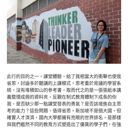
此行的目的之一，課堂體驗，給了我相當大的衝擊也使我
省思，討論多於聽講的上課模式，思考重於背誦的學習系
統，沒有堆積如山的參考書，取而代之的是一張張紙本講
義整理成冊的資料夾，反觀在制式教育體制下成長的你
我，是否缺少那一點課堂發表的勇氣？是否該增進自主思
考的能力？這些問題，值得省思。新加坡不是個大國，但
確實人才濟濟，國內大學都擁有亮眼的世界排名，是那樣
與我們截然不同的教育方式塑造出了優異的學子們，在強